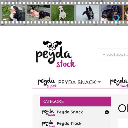
Skip to main content
Products
search
PEYDA SNACK
KATEGORIE
O
Peyda Snack
Peyda Track