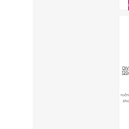
DIV
120
ručn
sho