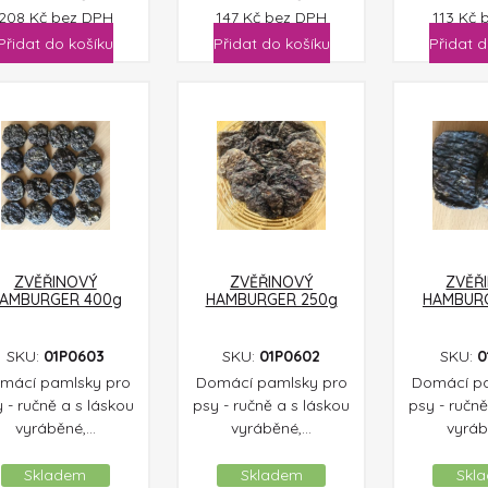
208
Kč
bez DPH
147
Kč
bez DPH
113
Kč
Přidat do košíku
Přidat do košíku
Přidat d
ZVĚŘINOVÝ
ZVĚŘINOVÝ
ZVĚŘ
AMBURGER 400g
HAMBURGER 250g
HAMBURG
SKU:
01P0603
SKU:
01P0602
SKU:
0
mácí pamlsky pro
Domácí pamlsky pro
Domácí pa
 - ručně a s láskou
psy - ručně a s láskou
psy - ručně
vyráběné,...
vyráběné,...
vyrábě
Skladem
Skladem
Skl