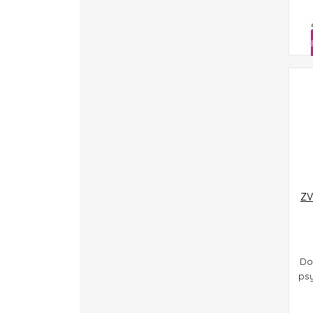
ZV
Do
psy