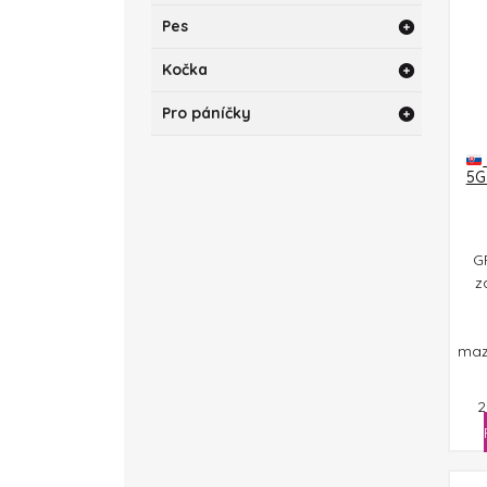
Pes
Kočka
Pro páníčky
5G
G
z
maz
2