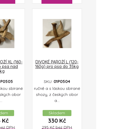
ŽÍ XL (160-
DIVOKÉ PAROŽÍ L (120-
o psa nad
160g) pro psa do 35kg
kg
1P0505
SKU:
01P0504
skou sbírané
ručně a s láskou sbírané
eských obor
shozy, z českých obor
..
a...
adem
Skladem
4
Kč
330
Kč
bez DPH
295
Kč
bez DPH