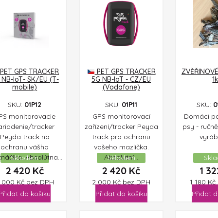
PET GPS TRACKER
PET GPS TRACKER
ZVĚŘINOVÉ
 NB-IoT- SK/EU (T-
5G NB-IoT - CZ/EU
1
mobile)
(Vodafone)
SKU:
01P12
SKU:
01P11
SKU:
0
PS monitorovacie
GPS monitorovací
Domácí pa
ariadenie/tracker
zařízení/tracker Peyda
psy - ručně
Peyda track na
track pro ochranu
vyrábě
ochranu vášho
vašeho mazlíčka.
náčika. Absolútna...
Absolutní...
Skladem
Skladem
Skl
2 420
Kč
2 420
Kč
1 3
 000
Kč
bez DPH
2 000
Kč
bez DPH
1 180
Kč
Přidat do košíku
Přidat do košíku
Přidat d