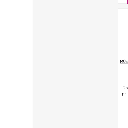
MÜE
Do
psy