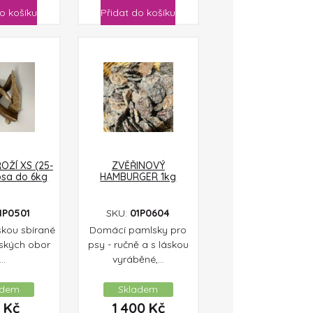
o košíku
Přidat do košíku
OŽÍ XS (25-
ZVĚŘINOVÝ
psa do 6kg
HAMBURGER 1kg
1P0501
SKU:
01P0604
skou sbírané
Domácí pamlsky pro
eských obor
psy - ručně a s láskou
..
vyráběné,...
adem
Skladem
7
Kč
1 400
Kč