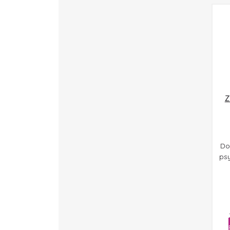
Z
Do
psy