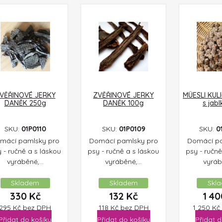
VĚŘINOVÉ JERKY
ZVĚŘINOVÉ JERKY
MÜESLI KULI
DANĚK 250g
DANĚK 100g
s jabl
SKU:
01P0110
SKU:
01P0109
SKU:
0
mácí pamlsky pro
Domácí pamlsky pro
Domácí pa
 - ručně a s láskou
psy - ručně a s láskou
psy - ručně
vyráběné,...
vyráběné,...
vyrábě
Skladem
Skladem
Skl
330
Kč
132
Kč
1 4
295
Kč
bez DPH
118
Kč
bez DPH
1 250
Kč
Přidat do košíku
Přidat do košíku
Přidat d