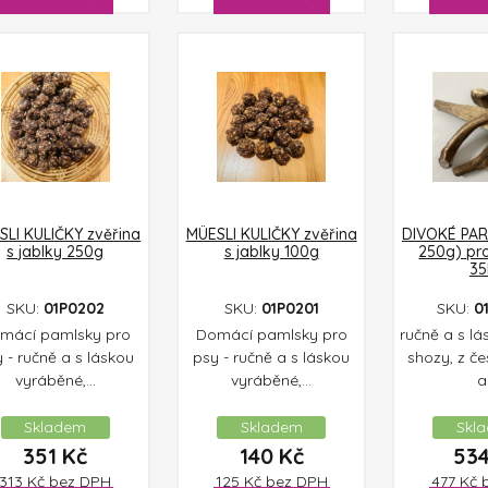
SLI KULIČKY zvěřina
MÜESLI KULIČKY zvěřina
DIVOKÉ PARO
s jablky 250g
s jablky 100g
250g) pr
35
SKU:
01P0202
SKU:
01P0201
SKU:
0
mácí pamlsky pro
Domácí pamlsky pro
ručně a s lá
 - ručně a s láskou
psy - ručně a s láskou
shozy, z č
vyráběné,...
vyráběné,...
a.
Skladem
Skladem
Skl
351
Kč
140
Kč
53
313
Kč
bez DPH
125
Kč
bez DPH
477
Kč