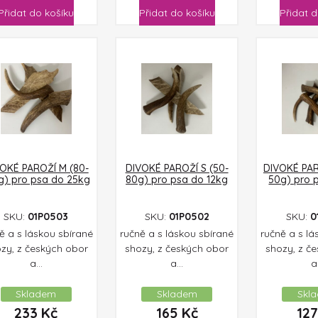
Přidat do košíku
Přidat do košíku
Přidat d
OKÉ PAROŽÍ M (80-
DIVOKÉ PAROŽÍ S (50-
DIVOKÉ PAR
g) pro psa do 25kg
80g) pro psa do 12kg
50g) pro 
SKU:
01P0503
SKU:
01P0502
SKU:
0
ě a s láskou sbírané
ručně a s láskou sbírané
ručně a s lá
zy, z českých obor
shozy, z českých obor
shozy, z č
a...
a...
a.
Skladem
Skladem
Skl
233
Kč
165
Kč
12