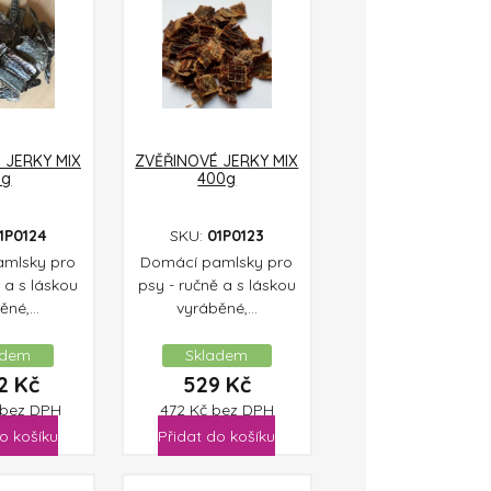
 JERKY MIX
ZVĚŘINOVÉ JERKY MIX
kg
400g
1P0124
SKU:
01P0123
mlsky pro
Domácí pamlsky pro
 a s láskou
psy - ručně a s láskou
né,...
vyráběné,...
adem
Skladem
22
Kč
529
Kč
bez DPH
472
Kč
bez DPH
o košíku
Přidat do košíku