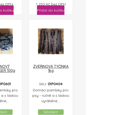
bez DPH
1 250
Kč
bez DPH
o košíku
Přidat do košíku
INOVÝ
ZVĚŘINOVÁ TYČINKA
ER 100g
1kg
1P0601
SKU:
01P0404
mlsky pro
Domácí pamlsky pro
 a s láskou
psy - ručně a s láskou
né,...
vyráběné,...
adem
Skladem