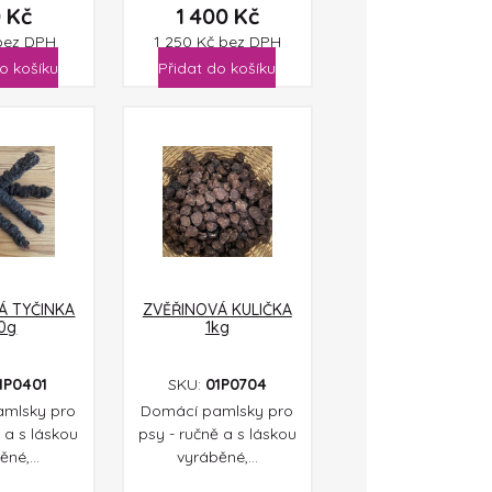
0
Kč
1 400
Kč
bez DPH
1 250
Kč
bez DPH
o košíku
Přidat do košíku
Á TYČINKA
ZVĚŘINOVÁ KULIČKA
0g
1kg
1P0401
SKU:
01P0704
mlsky pro
Domácí pamlsky pro
 a s láskou
psy - ručně a s láskou
né,...
vyráběné,...