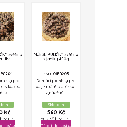
ČKY zvěřina
MÜESLI KULIČKY zvěřina
ky 1kg
s jablky 400g
1P0204
SKU:
01P0203
mlsky pro
Domácí pamlsky pro
 a s láskou
psy - ručně a s láskou
né,...
vyráběné,...
adem
Skladem
00
Kč
560
Kč
bez DPH
500
Kč
bez DPH
o košíku
Přidat do košíku