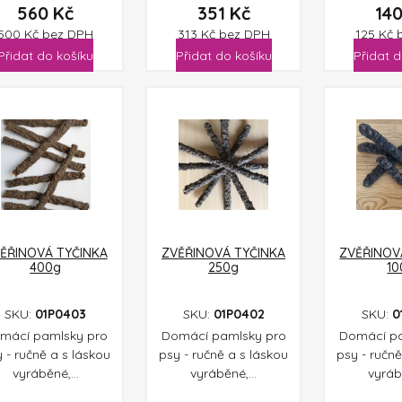
560
Kč
351
Kč
14
500
Kč
bez DPH
313
Kč
bez DPH
125
Kč
Přidat do košíku
Přidat do košíku
Přidat d
ĚŘINOVÁ TYČINKA
ZVĚŘINOVÁ TYČINKA
ZVĚŘINOV
400g
250g
10
SKU:
01P0403
SKU:
01P0402
SKU:
0
mácí pamlsky pro
Domácí pamlsky pro
Domácí pa
 - ručně a s láskou
psy - ručně a s láskou
psy - ručně
vyráběné,...
vyráběné,...
vyrábě