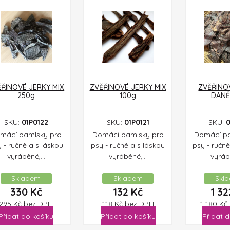
ŘINOVÉ JERKY MIX
ZVĚŘINOVÉ JERKY MIX
ZVĚŘINO
250g
100g
DANĚ
SKU:
01P0122
SKU:
01P0121
SKU:
0
mácí pamlsky pro
Domácí pamlsky pro
Domácí pa
 - ručně a s láskou
psy - ručně a s láskou
psy - ručně
vyráběné,...
vyráběné,...
vyrábě
Skladem
Skladem
Skl
330
Kč
132
Kč
1 3
295
Kč
bez DPH
118
Kč
bez DPH
1 180
Kč
Přidat do košíku
Přidat do košíku
Přidat d