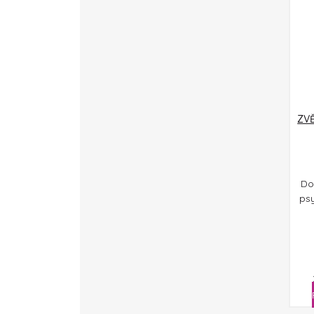
ZVĚ
Do
psy