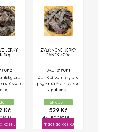
VÉ JERKY
ZVĚŘINOVÉ JERKY
K 1kg
DANĚK 400g
1P0112
SKU:
01P0111
mlsky pro
Domácí pamlsky pro
 a s láskou
psy - ručně a s láskou
né,...
vyráběné,...
adem
Skladem
22
Kč
529
Kč
bez DPH
472
Kč
bez DPH
o košíku
Přidat do košíku