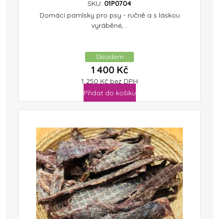
SKU:
01P0704
Domácí pamlsky pro psy - ručně a s láskou
vyráběné,...
Skladem
1 400
Kč
1 250
Kč
bez DPH
Přidat do košíku