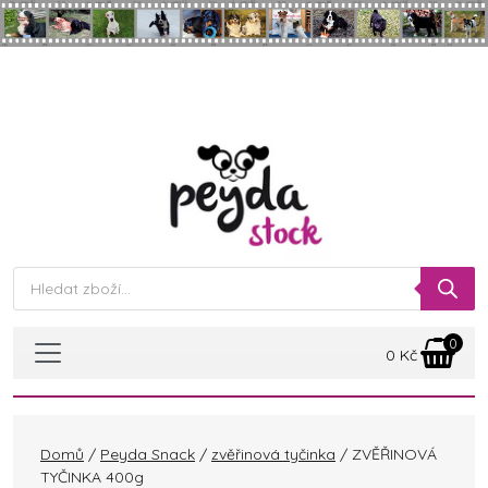
Skip to main content
Products
search
0
0
Kč
Domů
/
Peyda Snack
/
zvěřinová tyčinka
/ ZVĚŘINOVÁ
TYČINKA 400g