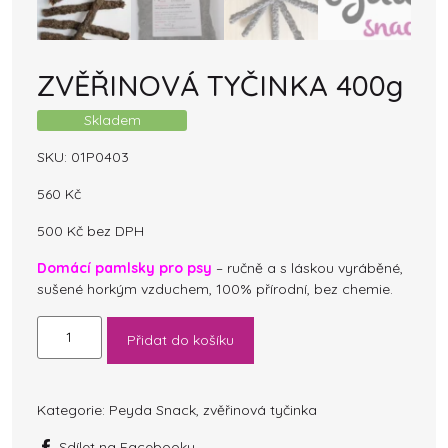
ZVĚŘINOVÁ TYČINKA 400g
Skladem
SKU:
01P0403
560
Kč
500
Kč
bez DPH
Domácí pamlsky pro psy
– ručně a s láskou vyráběné,
sušené horkým vzduchem, 100% přírodní, bez chemie.
ZVĚŘINOVÁ
Přidat do košíku
TYČINKA
400g
množství
Kategorie:
Peyda Snack
,
zvěřinová tyčinka
Sdílet na Facebooku