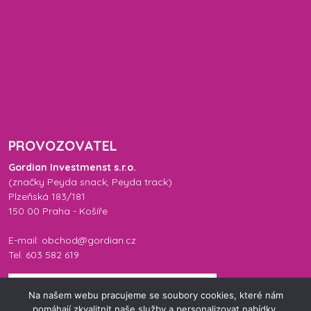
PROVOZOVATEL
Gordian Investmenst s.r.o.
(značky
Peyda snack
,
Peyda track
)
Plzeňská 183/181
150 00 Praha - Košíře
E-mail: obchod@gordian.cz
Tel. 603 582 619
Na našem webu pracujeme se soubory cookies, které nám
pomáhají zkvalitnit naše služby a personalizovat nabídky.