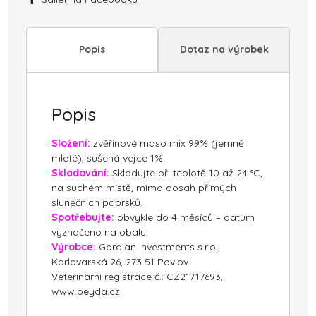
Popis
Dotaz na výrobek
Popis
Složení:
zvěřinové maso mix 99% (jemně
mleté), sušená vejce 1%.
Skladování:
Skladujte při teplotě 10 až 24 °C,
na suchém místě, mimo dosah přímých
slunečních paprsků.
Spotřebujte:
obvykle do 4 měsíců – datum
vyznačeno na obalu.
Výrobce:
Gordian Investments s.r.o.,
Karlovarská 26, 273 51 Pavlov
Veterinární registrace č.: CZ21717693,
www.peyda.cz