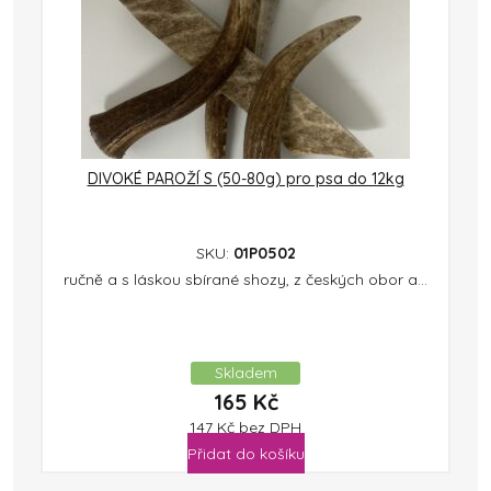
DIVOKÉ PAROŽÍ S (50-80g) pro psa do 12kg
SKU:
01P0502
ručně a s láskou sbírané shozy, z českých obor a...
Skladem
165
Kč
147
Kč
bez DPH
Přidat do košíku