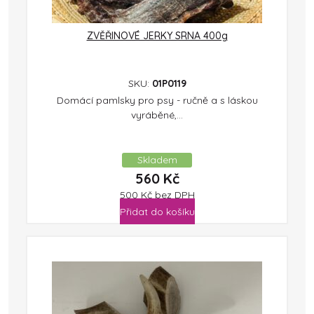
ZVĚŘINOVÉ JERKY SRNA 400g
SKU:
01P0119
Domácí pamlsky pro psy - ručně a s láskou
vyráběné,...
Skladem
560
Kč
500
Kč
bez DPH
Přidat do košíku