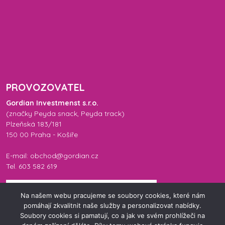
PROVOZOVATEL
Gordian Investmenst s.r.o.
(značky
Peyda snack
,
Peyda track
)
Plzeňská 183/181
150 00 Praha - Košíře
E-mail: obchod@gordian.cz
Tel. 603 582 619
Na našem webu pracujeme se soubory cookies, které nám
pomáhají zkvalitnit naše služby a personalizovat nabídky.
Soubory cookies si pamatují, co a jak ve svém prohlížeči na