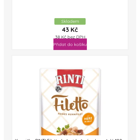
Skladem
43
Kč
38
Kč
bez DPH
Přidat do košíku