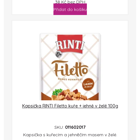
38
Kč
bez DPH
Přidat do košíku
Kapsička RINTI Filetto kuře + jehně v želé 100g
SKU:
011602017
Kapsička s kuřecím a jehněčím masem v želé.