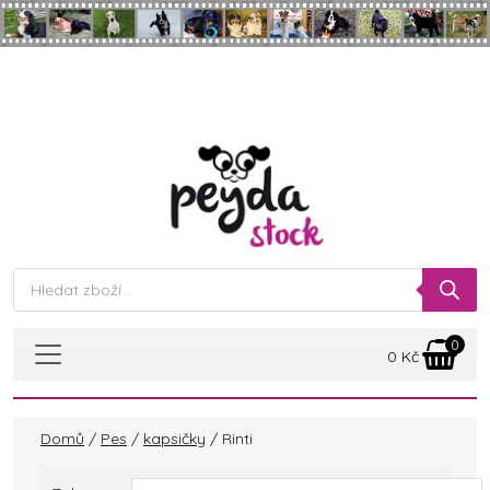
Skip to main content
Products
search
0
0
Kč
Domů
/
Pes
/
kapsičky
/ Rinti