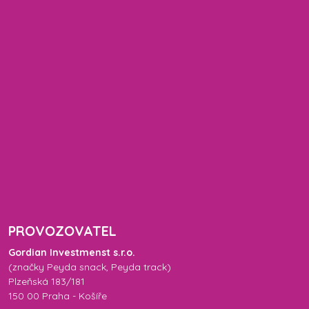
PROVOZOVATEL
Gordian Investmenst s.r.o.
(značky
Peyda snack
,
Peyda track
)
Plzeňská 183/181
150 00 Praha - Košíře