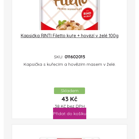
Kapsička RINTI Filetto kuře + hovězí v želé 100g
SKU:
011602015
Kapsička s kuřecím a hovězím masem v želé.
Skladem
43
Kč
38
Kč
bez DPH
Přidat do košíku