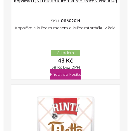
Kapsička RINTI Filetto kuře + kuřecí srdce v želé 100g
SKU:
011602014
Kapsička s kuřecím masem a kuřecími srdíčky v želé.
Skladem
43
Kč
38
Kč
bez DPH
Přidat do košíku