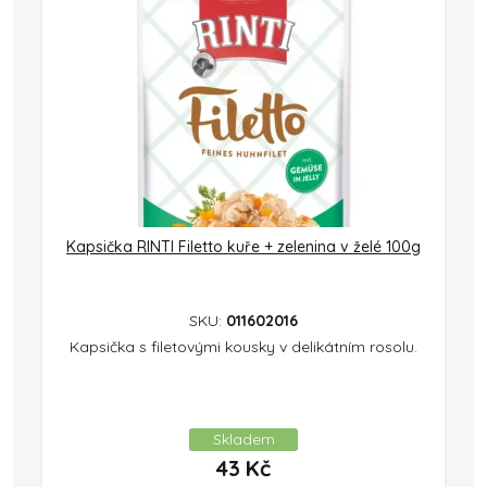
Kapsička RINTI Filetto kuře + zelenina v želé 100g
SKU:
011602016
Kapsička s filetovými kousky v delikátním rosolu.
Skladem
43
Kč