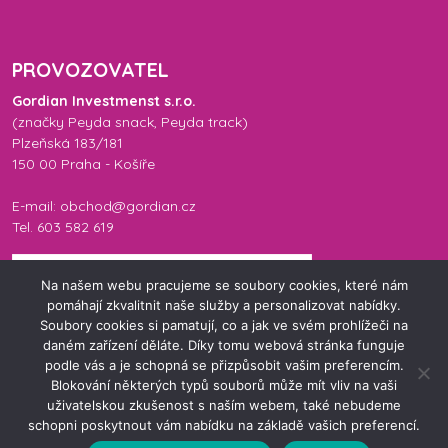
PROVOZOVATEL
Gordian Investmenst s.r.o.
(značky
Peyda snack
,
Peyda track
)
Plzeňská 183/181
150 00 Praha - Košíře
E-mail: obchod@gordian.cz
Tel. 603 582 619
Na našem webu pracujeme se soubory cookies, které nám
pomáhají zkvalitnit naše služby a personalizovat nabídky.
Soubory cookies si pamatují, co a jak ve svém prohlížeči na
daném zařízení děláte. Díky tomu webová stránka funguje
podle vás a je schopná se přizpůsobit vašim preferencím.
Blokování některých typů souborů může mít vliv na vaši
uživatelskou zkušenost s naším webem, také nebudeme
© 2026 Peyda Eshop. Všechna práva vyhrazena.
schopni poskytnout vám nabídku na základě vašich preferencí.