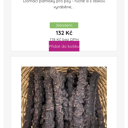
Domácí pamlsky pro psy - ručně a s láskou
vyráběné,...
Skladem
132
Kč
118
Kč
bez DPH
Přidat do košíku