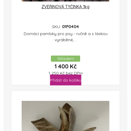
ZVĚŘINOVÁ TYČINKA 1kg
SKU:
01P0404
Domácí pamlsky pro psy - ručně a s láskou
vyráběné,...
Skladem
1 400
Kč
1 250
Kč
bez DPH
Přidat do košíku