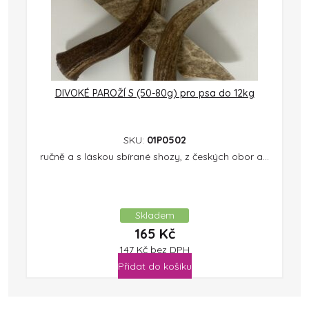
DIVOKÉ PAROŽÍ S (50-80g) pro psa do 12kg
SKU:
01P0502
ručně a s láskou sbírané shozy, z českých obor a...
Skladem
165
Kč
147
Kč
bez DPH
Přidat do košíku