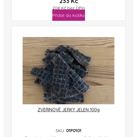
233
Kč
208
Kč
bez DPH
Přidat do košíku
ZVĚŘINOVÉ JERKY JELEN 100g
SKU:
01P0101