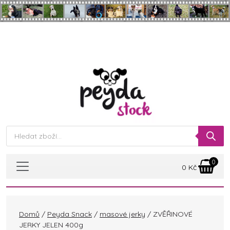
Skip to main content
Products
search
0
0
Kč
Domů
/
Peyda Snack
/
masové jerky
/ ZVĚŘINOVÉ
JERKY JELEN 400g