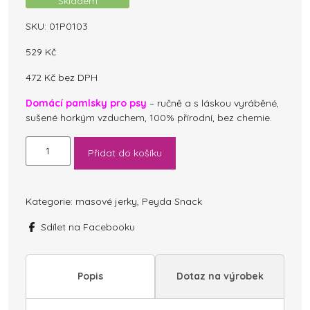
Skladem
SKU:
01P0103
529
Kč
472
Kč
bez DPH
Domácí pamlsky pro psy
– ručně a s láskou vyráběné,
sušené horkým vzduchem, 100% přírodní, bez chemie.
ZVĚŘINOVÉ
Přidat do košíku
JERKY
JELEN
400g
množství
Kategorie:
masové jerky
,
Peyda Snack
Sdílet na Facebooku
Popis
Dotaz na výrobek