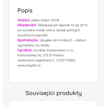
Popis
Složení:
jelení maso 100%.
Skladování:
Skladujte při teplotě 10 až 24 °C,
na suchém místě, mimo dosah přímých
slunečních paprsků.
Spotřebujte:
obvykle do 4 měsíců – datum
vyznačeno na obalu.
Výrobce:
Gordian Investments s.r.o.,
Karlovarská 26, 273 51 Pavlov
Veterinární registrace č.: CZ21717693,
www.peyda.cz
Související produkty