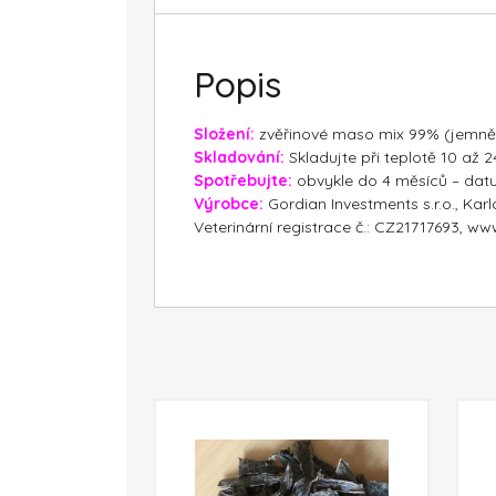
Popis
Složení:
zvěřinové maso mix 99% (jemně 
Skladování:
Skladujte při teplotě 10 až
Spotřebujte:
obvykle do 4 měsíců – dat
Výrobce:
Gordian Investments s.r.o., Karl
Veterinární registrace č.: CZ21717693, w