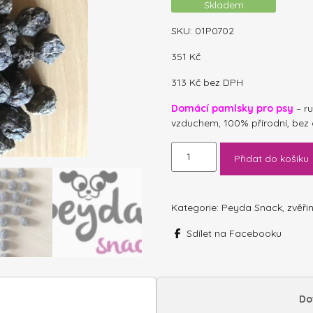
Skladem
SKU:
01P0702
351
Kč
313
Kč
bez DPH
Domácí pamlsky pro psy
– r
vzduchem, 100% přírodní, bez
ZVĚŘINOVÁ
Přidat do košíku
KULIČKA
250g
množství
Kategorie:
Peyda Snack
,
zvěři
Sdílet na Facebooku
Do