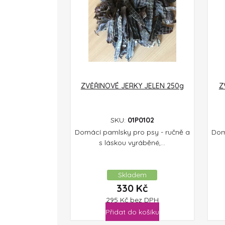
ZVĚŘINOVÉ JERKY JELEN 250g
Z
SKU:
01P0102
Domácí pamlsky pro psy - ručně a
Dom
s láskou vyráběné,...
Skladem
330
Kč
295
Kč
bez DPH
Přidat do košíku