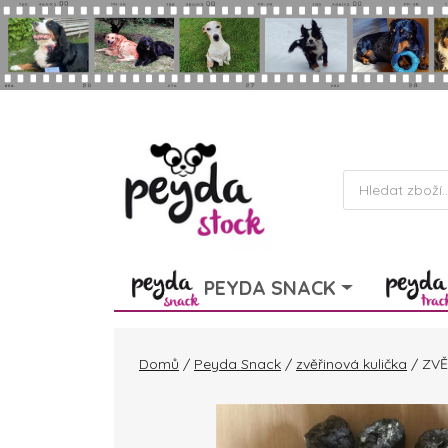
Skip to main content
Products
search
PEYDA SNACK
Domů
/
Peyda Snack
/
zvěřinová kulička
/ ZVĚ