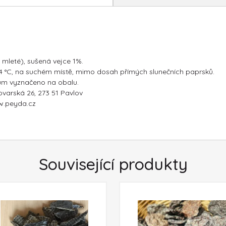
mleté), sušená vejce 1%.
 24 °C, na suchém místě, mimo dosah přímých slunečních paprsků.
um vyznačeno na obalu.
ovarská 26, 273 51 Pavlov
ww.peyda.cz
Související produkty