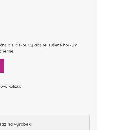
učně a s láskou vyráběné, sušené horkým
 chemie.
nová kulička
taz na výrobek