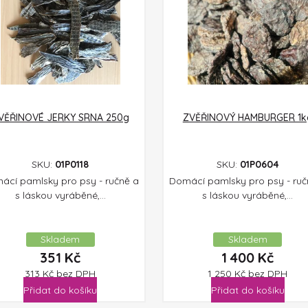
VĚŘINOVÉ JERKY SRNA 250g
ZVĚŘINOVÝ HAMBURGER 1k
SKU:
01P0118
SKU:
01P0604
ácí pamlsky pro psy - ručně a
Domácí pamlsky pro psy - ruč
s láskou vyráběné,...
s láskou vyráběné,...
Skladem
Skladem
351
Kč
1 400
Kč
313
Kč
bez DPH
1 250
Kč
bez DPH
Přidat do košíku
Přidat do košíku