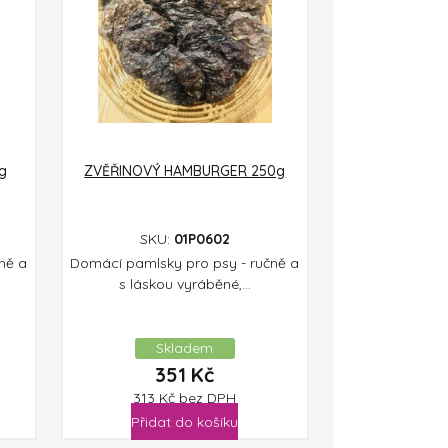
g
ZVĚŘINOVÝ HAMBURGER 250g
SKU:
01P0602
ně a
Domácí pamlsky pro psy - ručně a
s láskou vyráběné,...
Skladem
351
Kč
313
Kč
bez DPH
Přidat do košíku