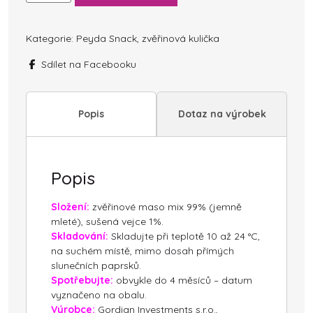
1kg
množství
Kategorie:
Peyda Snack
,
zvěřinová kulička
Sdílet na Facebooku
Popis
Dotaz na výrobek
Popis
Složení:
zvěřinové maso mix 99% (jemně
mleté), sušená vejce 1%.
Skladování:
Skladujte při teplotě 10 až 24 °C,
na suchém místě, mimo dosah přímých
slunečních paprsků.
Spotřebujte:
obvykle do 4 měsíců – datum
vyznačeno na obalu.
Výrobce:
Gordian Investments s.r.o.,