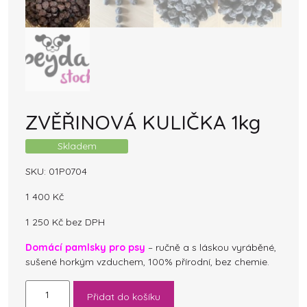
ZVĚŘINOVÁ KULIČKA 1kg
Skladem
SKU:
01P0704
1 400
Kč
1 250
Kč
bez DPH
Domácí pamlsky pro psy
– ručně a s láskou vyráběné,
sušené horkým vzduchem, 100% přírodní, bez chemie.
ZVĚŘINOVÁ
Přidat do košíku
KULIČKA