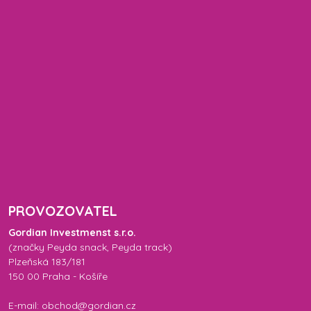
PROVOZOVATEL
Gordian Investmenst s.r.o.
(značky
Peyda snack
,
Peyda track
)
Plzeňská 183/181
150 00 Praha - Košíře
E-mail: obchod@gordian.cz