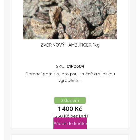
ZVĚŘINOVÝ HAMBURGER 1kg
SKU:
01P0604
Domácí pamlsky pro psy - ručně a s láskou
vyráběné,...
Skladem
1 400
Kč
1 250
Kč
bez DPH
Přidat do košíku