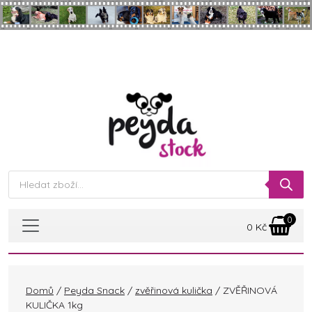
Skip to main content
Products
search
0
0
Kč
Domů
/
Peyda Snack
/
zvěřinová kulička
/ ZVĚŘINOVÁ
KULIČKA 1kg