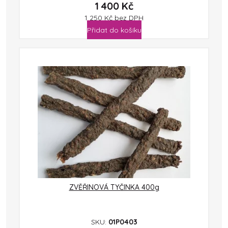
1 400
Kč
1 250
Kč
bez DPH
Přidat do košíku
ZVĚŘINOVÁ TYČINKA 400g
SKU:
01P0403