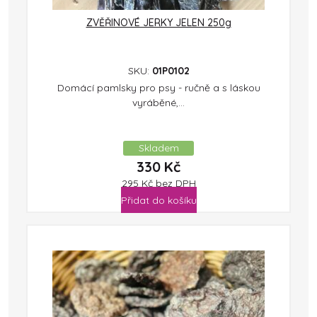
ZVĚŘINOVÉ JERKY JELEN 250g
SKU:
01P0102
Domácí pamlsky pro psy - ručně a s láskou
vyráběné,...
Skladem
330
Kč
295
Kč
bez DPH
Přidat do košíku