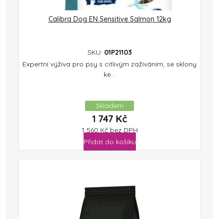
Calibra Dog EN Sensitive Salmon 12kg
SKU:
01P21103
Expertní výživa pro psy s citlivým zažíváním, se sklony
ke...
Skladem
1 747
Kč
1 560
Kč
bez DPH
Přidat do košíku