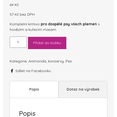
64
Kč
57
Kč
bez DPH
Kompletní krmivo
pro dospělé psy všech plemen
s
hovězím a kuřecím masem.
Animonda
Přidat do košíku
Gran
Carno
Adult
hovězí
Kategorie:
Animonda
,
konzervy
,
Pes
a
Sdílet na Facebooku
kuře
400g
množství
Popis
Dotaz na výrobek
Popis