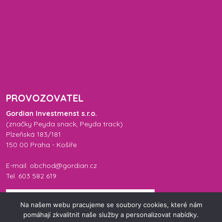
PROVOZOVATEL
Gordian Investmenst s.r.o.
(značky
Peyda snack
,
Peyda track
)
Plzeňská 183/181
150 00 Praha - Košíře
E-mail: obchod@gordian.cz
Tel. 603 582 619
Na našem webu pracujeme se soubory cookies, které nám
pomáhají zkvalitnit naše služby a personalizovat nabídky.