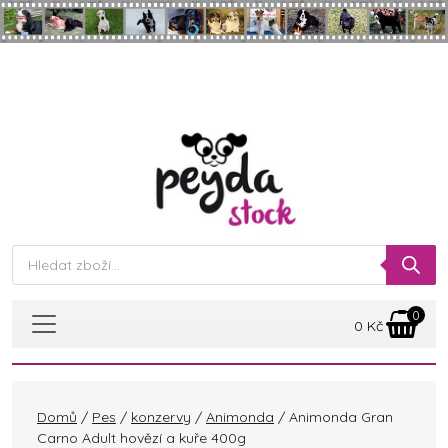
Skip to main content
Products
search
0
0
Kč
Domů
/
Pes
/
konzervy
/
Animonda
/ Animonda Gran
Carno Adult hovězí a kuře 400g