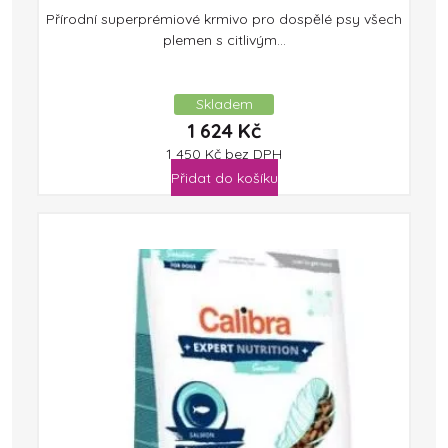
Přírodní superprémiové krmivo pro dospělé psy všech
plemen s citlivým...
Skladem
1 624
Kč
1 450
Kč
bez DPH
Přidat do košíku