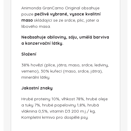
Animonda GranCarno Original obsahuje
pouze
pečlivě vybrané, vysoce kvalitní
maso
skládající se ze srdce, plic, jater a
libového masa.
Neobsahuje obiloviny, sóju, umělá barviva
a konzervační látky.
Složení
38% hovězí (plíce, játra, maso, srdce, ledviny,
vemeno), 30% kuřecí (maso, srdce, játra),
minerální látky.
Jakostní znaky
Hrubé proteiny 10%, vlhkost 78%, hrubé oleje
a tuky 7%, hrubé popeloviny 1,8%, hrubá
vláknina 0,5%, vitamín D3 200 m.j./ kg,
Kompletní krmivo pro dospělé psy.