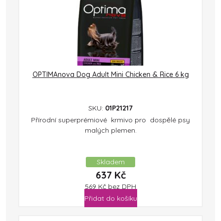
OPTIMAnova Dog Adult Mini Chicken & Rice 6 kg
SKU:
01P21217
Přírodní superprémiové krmivo pro dospělé psy
malých plemen.
Skladem
637
Kč
569
Kč
bez DPH
Přidat do košíku