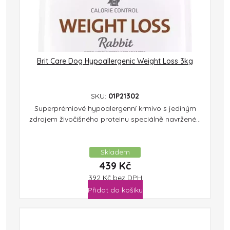
Brit Care Dog Hypoallergenic Weight Loss 3kg
SKU:
01P21302
Superprémiové hypoalergenní krmivo s jediným
zdrojem živočišného proteinu speciálně navržené...
Skladem
439
Kč
392
Kč
bez DPH
Přidat do košíku