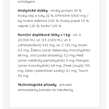
schidigera.
Analytické složky:
Hrubý protein 29 %,
hrubý olej a tuky 22 %, EPA+DHA 5300 mg /
kg, hrubá vláknina 2,50 %, hrubý popel 7,5 %,
vápník 1,25 %, fosfor 1,05 %.
Nutriční doplňkové látky v 1 kg:
Vit. A
20.000 MJ, vit. D3 2.000 MJ, vit. E
(alfatokoferol) 425 mg, vit. C 125 mg, biotin
4,5 mg, Železo (síran železnatý monohydrát)
68 mg, Jód (jodid draselný) 3,2 mg, Meď
(síran měďnatý pentahydrát) 9 mg, Mangan
(síran monohydrát) 6,8 mg, Zinek (oxyd) 135
mg, Selen (seleničitan sodný) 0,1 mg, Taurin
30 mg.
Technologické přísady:
přírodní
antioxidanty bohaté na tokoferoly.