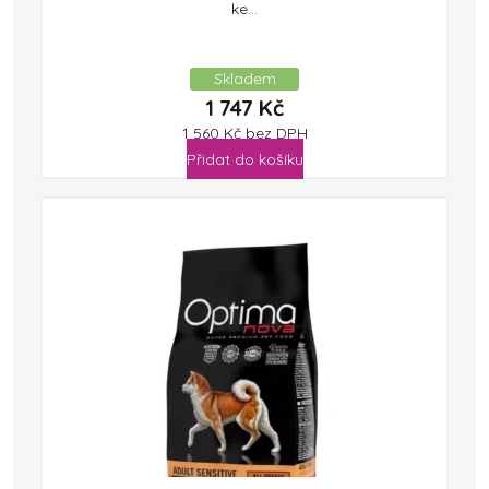
ke...
Skladem
1 747
Kč
1 560
Kč
bez DPH
Přidat do košíku