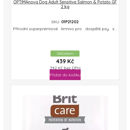
OPTIMAnova Dog Adult Sensitive Salmon & Potato GF
2 kg
SKU:
01P21202
Přírodní superprémiové krmivo pro dospělé psy s...
Skladem
439
Kč
392
Kč
bez DPH
Přidat do košíku