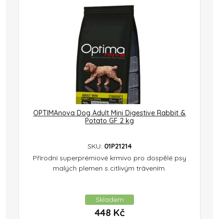
OPTIMAnova Dog Adult Mini Digestive Rabbit &
Potato GF 2 kg
SKU:
01P21214
Přírodní superprémiové krmivo pro dospělé psy
malých plemen s citlivým trávením.
Skladem
448
Kč