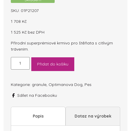
SKU:
01P21207
1 708
Kč
1 525
Kč
bez DPH
Přírodní superprémiové krmivo pro štěňata s citlivým
trávením.
OPTIMAnova
Přidat do košíku
Dog
Puppy
Digestive
Rabbit
Kategorie:
granule
,
Optimanova Dog
,
Pes
&
Sdílet na Facebooku
Potato
GF
12
kg
Popis
Dotaz na výrobek
množství