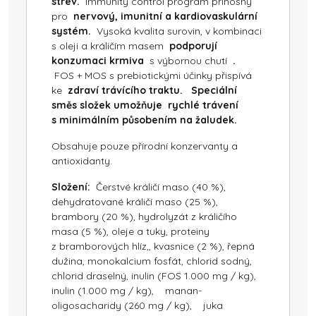
střev.
Immunity control program přínosný
pro
nervový, imunitní a kardiovaskulární
systém.
Vysoká kvalita surovin, v kombinaci
s oleji a králičím masem
podporují
konzumaci krmiva
s výbornou chutí
.
FOS + MOS s prebiotickými účinky přispívá
ke
zdraví trávícího traktu.
Speciální
směs složek umožňuje rychlé trávení
s minimálním působením na žaludek.
Obsahuje pouze přírodní konzervanty a
antioxidanty.
Složení:
Čerstvé králičí maso (40 %),
dehydratované králičí maso (25 %),
brambory (20 %), hydrolyzát z králičího
masa (5 %), oleje a tuky, proteiny
z bramborových hlíz,, kvasnice (2 %), řepná
dužina, monokalcium fosfát, chlorid sodný,
chlorid draselný, inulin (FOS 1.000 mg / kg),
inulin (1.000 mg / kg), manan-
oligosacharidy (260 mg / kg), juka