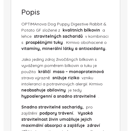
Popis
OPTIMAnova Dog Puppy Digestive Rabbit &
Potato GF složené z
kvalitních bílkovin
a
lehce
stravitelných sacharidů
v kombinaci
s
prospěšnými tuky
. Krmivo obohacené o
vitamíny, minerální látky a antioxidanty.
Jako jediný zdroj živočišných bílkovin s
vyváženým poměrem bílkovin a tuku je
použito
králičí maso – monoproteinová
strava výrazně
snižuje riziko
vzniku
intolerancí a potravinových alergií. Krmivo
neobsahuje obiloviny
je tedy
hypoalergenní a snadno stravitelné
.
Snadno stravitelné sacharidy,
pro
zajištění
podpory trávení.
Vysoká
stravitelnost živin umožňuje jejich
maximální absorpci a zajišťuje zdraví