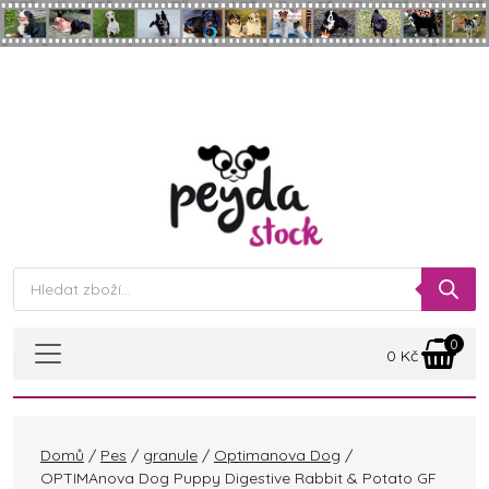
Skip to main content
Products
search
0
0
Kč
Domů
/
Pes
/
granule
/
Optimanova Dog
/
OPTIMAnova Dog Puppy Digestive Rabbit & Potato GF