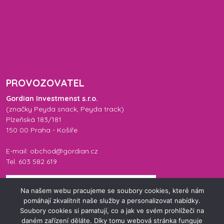
PROVOZOVATEL
Gordian Investmenst s.r.o.
(značky
Peyda snack
,
Peyda track
)
Plzeňská 183/181
150 00 Praha - Košíře
E-mail: obchod@gordian.cz
Tel. 603 582 619
Na našem webu pracujeme se soubory cookies, které nám
pomáhají zkvalitnit naše služby a personalizovat nabídky.
Soubory cookies si pamatují, co a jak ve svém prohlížeči na
daném zařízení děláte. Díky tomu webová stránka funguje