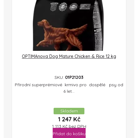
OPTIMAnova Dog Mature Chicken & Rice 12 kg
SKU:
01P21203
Přírodní superprémiové krmivo pro dospělé psy od
6 let...
Skladem
1 247
Kč
1 113
Kč
bez DPH
Přidat do košíku