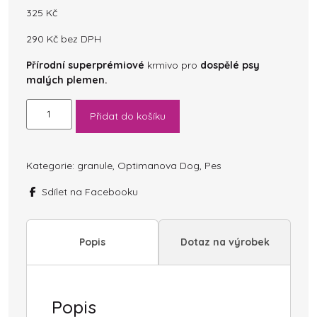
325
Kč
290
Kč
bez DPH
Přírodní superprémiové
krmivo pro
dospělé psy
malých plemen.
OPTIMAnova
Přidat do košíku
Dog
Adult
Mini
Chicken
Kategorie:
granule
,
Optimanova Dog
,
Pes
&
Sdílet na Facebooku
Rice
2
kg
množství
Popis
Dotaz na výrobek
Popis