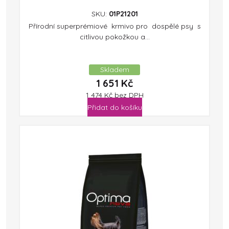
SKU:
01P21201
Přírodní superprémiové krmivo pro dospělé psy s
citlivou pokožkou a...
Skladem
1 651
Kč
1 474
Kč
bez DPH
Přidat do košíku