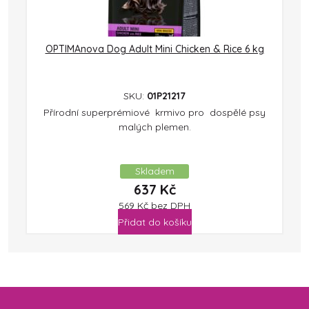
OPTIMAnova Dog Adult Mini Chicken & Rice 6 kg
SKU:
01P21217
Přírodní superprémiové krmivo pro dospělé psy
malých plemen.
Skladem
637
Kč
569
Kč
bez DPH
Přidat do košíku