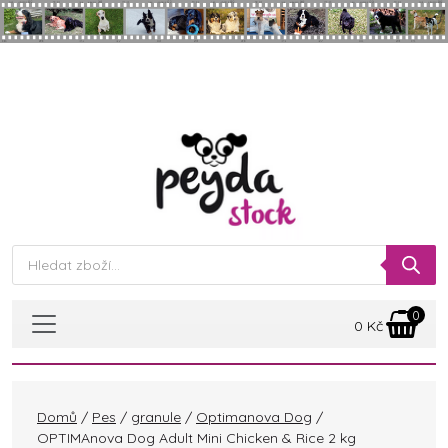
Skip to main content
Products
search
0
0
Kč
Domů
/
Pes
/
granule
/
Optimanova Dog
/
OPTIMAnova Dog Adult Mini Chicken & Rice 2 kg