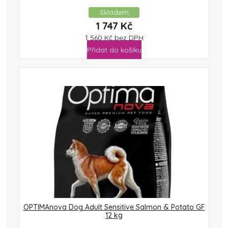
Skladem
1 747
Kč
1 560
Kč
bez DPH
Přidat do košíku
OPTIMAnova Dog Adult Sensitive Salmon & Potato GF
12 kg