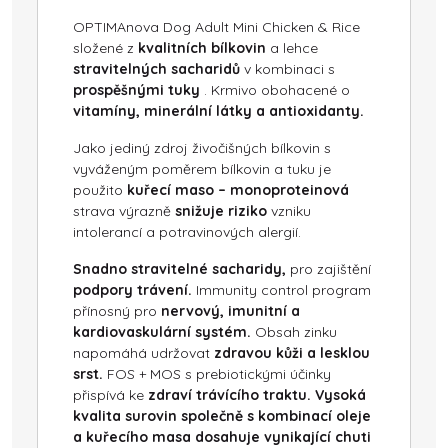
OPTIMAnova Dog Adult Mini Chicken & Rice
složené z
kvalitních bílkovin
a lehce
stravitelných sacharidů
v kombinaci s
prospěšnými tuky
. Krmivo obohacené o
vitamíny, minerální látky a antioxidanty.
Jako jediný zdroj živočišných bílkovin s
vyváženým poměrem bílkovin a tuku je
použito
kuřecí maso – monoproteinová
strava výrazně
snižuje riziko
vzniku
intolerancí a potravinových alergií.
Snadno stravitelné sacharidy,
pro zajištění
podpory trávení.
Immunity control program
přínosný pro
nervový, imunitní a
kardiovaskulární systém.
Obsah zinku
napomáhá udržovat
zdravou kůži a lesklou
srst.
FOS + MOS s prebiotickými účinky
přispívá ke
zdraví trávícího traktu.
Vysoká
kvalita surovin společně s kombinací oleje
a kuřecího masa dosahuje vynikající chuti