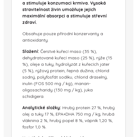
a
stimuluje konzumaci krmiva.
Vysoká
stravitelnost živin umožňuje jejich
maximální absorpci
a stimuluje střevní
zdraví.
Obsahuje pouze přírodní konzervanty a
antioxidanty.
Složení:
Čerstvé kuřecí maso (35 %),
dehydratované kuřecí maso (25 %), rýže (15
%), oleje a tuky, hydrolyzát z kuřecích jater
(5 %), rýžový protein, řepná dužina, chlorid
sodný, polyfosfát sodíku, chlorid draselný,
inulin (FOS 500 mg / kg), manan-
oligosacharidy (130 mg / kg), juka
schidigera.
Analytické složky:
Hrubý protein 27 %, hrubý
olej a tuky 17 %, EPA+DHA 750 mg / kg, hrubá
vláknina 2 %, hrubý popel 8 %, vápník 1,20 %,
fosfor 1,0 %.