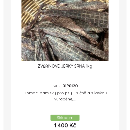
ZVĚŘINOVÉ JERKY SRNA 1kg
SKU:
01P0120
Domácí pamlsky pro psy - ručně a s láskou
vyráběné,...
Skladem
1 400
Kč