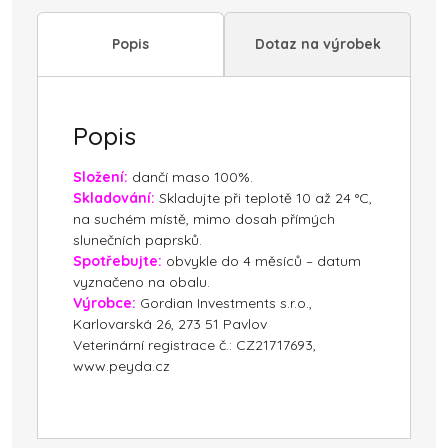
Popis
Dotaz na výrobek
Popis
Složení:
dančí maso 100%.
Skladování:
Skladujte při teplotě 10 až 24 °C,
na suchém místě, mimo dosah přímých
slunečních paprsků.
Spotřebujte:
obvykle do 4 měsíců – datum
vyznačeno na obalu.
Výrobce:
Gordian Investments s.r.o.,
Karlovarská 26, 273 51 Pavlov
Veterinární registrace č.: CZ21717693,
www.peyda.cz