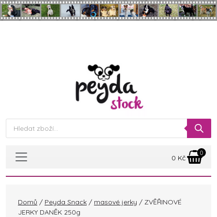
Skip to main content
Products
search
0
0
Kč
Domů
/
Peyda Snack
/
masové jerky
/ ZVĚŘINOVÉ
JERKY DANĚK 250g