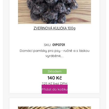
ZVĚŘINOVÁ KULIČKA 100g
SKU:
01P0701
Domácí pamlsky pro psy - ručně a s láskou
vyráběné,...
Skladem
140
Kč
125
Kč
bez DPH
Přidat do košíku