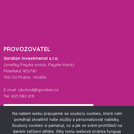
PROVOZOVATEL
Gordian Investmenst s.r.o.
(značky
Peyda snack
,
Peyda track
)
Plzeňská 183/181
150 00 Praha - Košíře
E-mail: obchod@gordian.cz
Tel. 603 582 619
Na našem webu pracujeme se soubory cookies, které nám
pomáhají zkvalitnit naše služby a personalizovat nabídky.
Soubory cookies si pamatují, co a jak ve svém prohlížeči na
daném zařízení děláte. Díky tomu webová stránka funguje