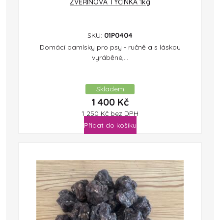
ZVĚŘINOVÁ TYČINKA 1kg
SKU:
01P0404
Domácí pamlsky pro psy - ručně a s láskou
vyráběné,...
Skladem
1 400
Kč
1 250
Kč
bez DPH
Přidat do košíku