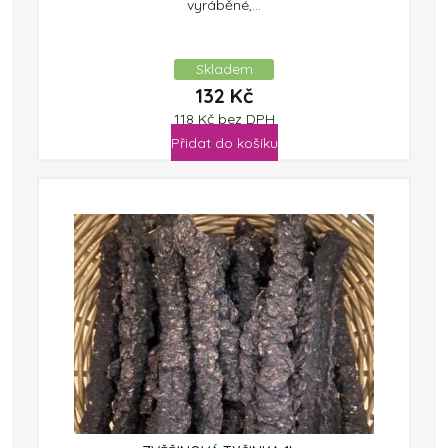
vyráběné,...
Skladem
132
Kč
118
Kč
bez DPH
Přidat do košíku