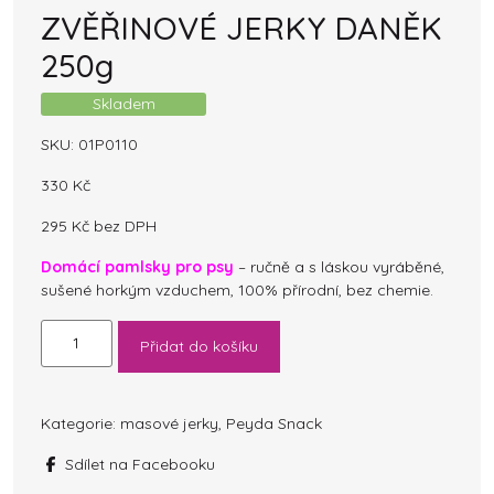
ZVĚŘINOVÉ JERKY DANĚK
250g
Skladem
SKU:
01P0110
330
Kč
295
Kč
bez DPH
Domácí pamlsky pro psy
– ručně a s láskou vyráběné,
sušené horkým vzduchem, 100% přírodní, bez chemie.
ZVĚŘINOVÉ
Přidat do košíku
JERKY
DANĚK
250g
množství
Kategorie:
masové jerky
,
Peyda Snack
Sdílet na Facebooku