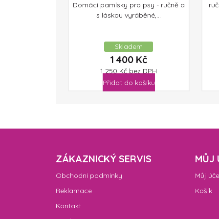
Domácí pamlsky pro psy - ručně a
ruč
s láskou vyráběné,...
Skladem
1 400
Kč
1 250
Kč
bez DPH
Přidat do košíku
ZÁKAZNICKÝ SERVIS
MŮJ 
Obchodní podmínky
Můj úče
Reklamace
Košík
Kontakt