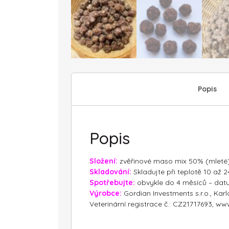
Popis
Popis
Složení:
zvěřinové maso mix 50% (mleté)
Skladování:
Skladujte při teplotě 10 až
Spotřebujte:
obvykle do 4 měsíců – dat
Výrobce:
Gordian Investments s.r.o., Karl
Veterinární registrace č.: CZ21717693, w