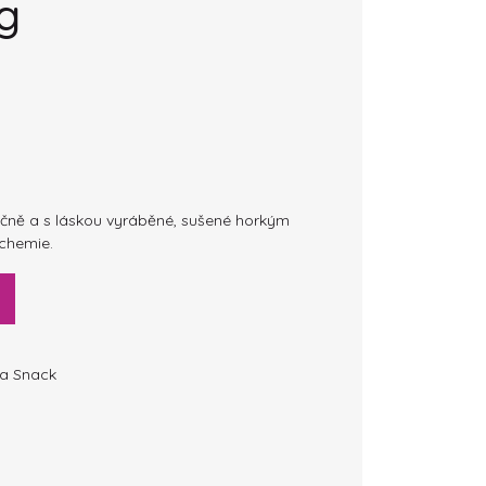
g
učně a s láskou vyráběné, sušené horkým
 chemie.
a Snack