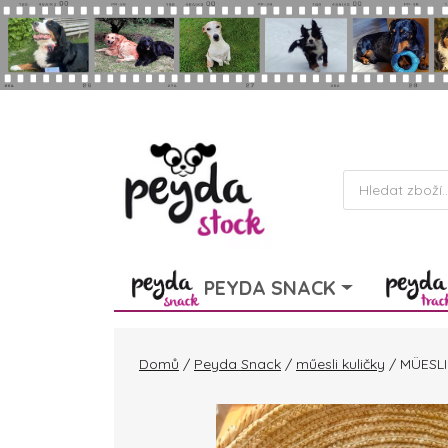
Skip to main content
Products
search
PEYDA SNACK
Domů
/
Peyda Snack
/
műesli kuličky
/ MÜESLI 