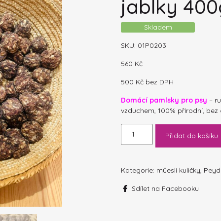
jablky 400
Skladem
SKU:
01P0203
560
Kč
500
Kč
bez DPH
Domácí pamlsky pro psy
– r
vzduchem, 100% přírodní, bez
MÜESLI
Přidat do košíku
KULIČKY
zvěřina
s
jablky
Kategorie:
műesli kuličky
,
Peyd
400g
Sdílet na Facebooku
množství