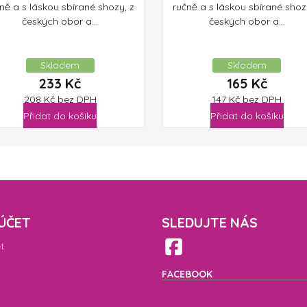
ně a s láskou sbírané shozy, z
ručně a s láskou sbírané shoz
českých obor a...
českých obor a...
Skladem
Skladem
233
Kč
165
Kč
208
Kč
bez DPH
147
Kč
bez DPH
Přidat do košíku
Přidat do košíku
ÚČET
SLEDUJTE NÁS
t
FACEBOOK