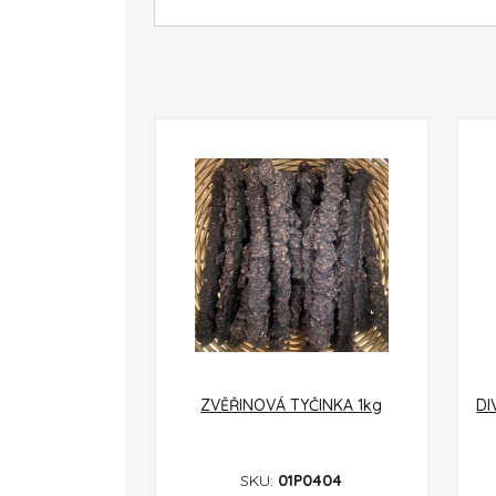
ZVĚŘINOVÁ TYČINKA 1kg
DI
SKU:
01P0404