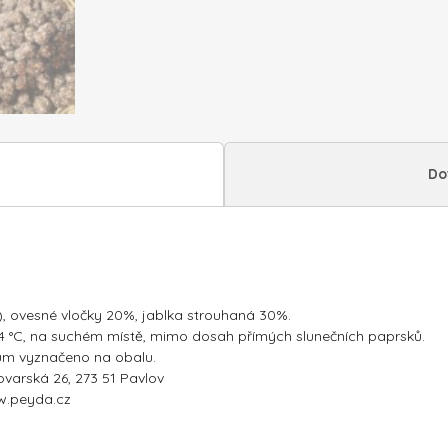
Do
, ovesné vločky 20%, jablka strouhaná 30%.
 24 °C, na suchém místě, mimo dosah přímých slunečních paprsků.
um vyznačeno na obalu.
ovarská 26, 273 51 Pavlov
ww.peyda.cz