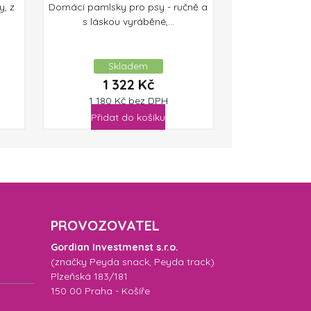
y, z
Domácí pamlsky pro psy - ručně a
s láskou vyráběné,...
Skladem
1 322
Kč
1 180
Kč
bez DPH
Přidat do košíku
PROVOZOVATEL
Gordian Investmenst s.r.o.
(značky
Peyda snack
,
Peyda track
)
Plzeňská 183/181
150 00 Praha - Košíře