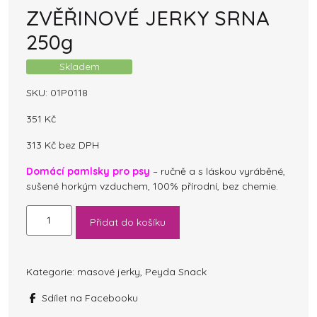
ZVĚŘINOVÉ JERKY SRNA
250g
Skladem
SKU:
01P0118
351
Kč
313
Kč
bez DPH
Domácí pamlsky pro psy
– ručně a s láskou vyráběné,
sušené horkým vzduchem, 100% přírodní, bez chemie.
ZVĚŘINOVÉ
Přidat do košíku
JERKY
SRNA
250g
množství
Kategorie:
masové jerky
,
Peyda Snack
Sdílet na Facebooku