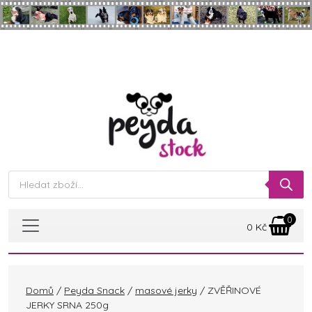
Skip to main content
Products
search
0
0
Kč
Domů
/
Peyda Snack
/
masové jerky
/ ZVĚŘINOVÉ
JERKY SRNA 250g