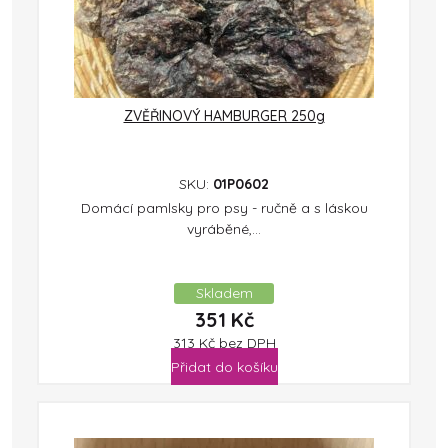
ZVĚŘINOVÝ HAMBURGER 250g
SKU:
01P0602
Domácí pamlsky pro psy - ručně a s láskou
vyráběné,...
Skladem
351
Kč
313
Kč
bez DPH
Přidat do košíku