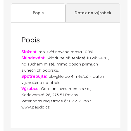
Popis
Dotaz na výrobek
Popis
Složení:
mix zvěřinového masa 100%.
Skladování:
Skladujte při teplotě 10 až 24 °C,
na suchém místě, mimo dosah přímých
slunečních paprsků.
Spotřebujte:
obvykle do 4 měsíců – datum
vyznačeno na obalu.
Výrobce:
Gordian Investments s.r.o.,
Karlovarská 26, 273 51 Pavlov
Veterinární registrace č.: CZ21717693,
www.peyda.cz