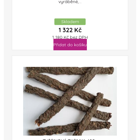
vyráběné,...
Skladem
1 322
Kč
1 180
Kč
bez DPH
Přidat do košíku