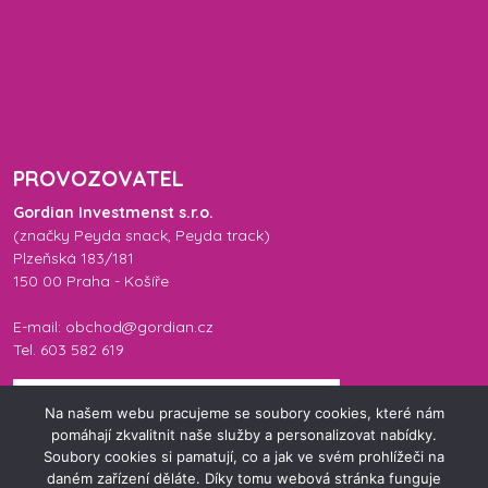
PROVOZOVATEL
Gordian Investmenst s.r.o.
(značky
Peyda snack
,
Peyda track
)
Plzeňská 183/181
150 00 Praha - Košíře
E-mail: obchod@gordian.cz
Tel. 603 582 619
Na našem webu pracujeme se soubory cookies, které nám
pomáhají zkvalitnit naše služby a personalizovat nabídky.
Soubory cookies si pamatují, co a jak ve svém prohlížeči na
daném zařízení děláte. Díky tomu webová stránka funguje