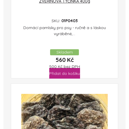
ZVĚŘINOVÁ TYČINKA 400g
SKU:
01P0403
Domácí pamlsky pro psy - ručně a s láskou
vyráběné,...
Skladem
560
Kč
500
Kč
bez DPH
Přidat do košíku