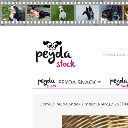
Skip to main content
Products
search
PEYDA SNACK
Domů
/
Peyda Snack
/
masové jerky
/ ZVĚŘIN