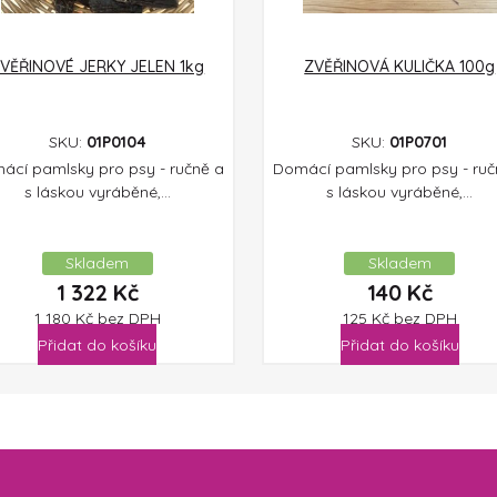
VĚŘINOVÉ JERKY JELEN 1kg
ZVĚŘINOVÁ KULIČKA 100g
SKU:
01P0104
SKU:
01P0701
ácí pamlsky pro psy - ručně a
Domácí pamlsky pro psy - ruč
s láskou vyráběné,...
s láskou vyráběné,...
Skladem
Skladem
1 322
Kč
140
Kč
1 180
Kč
bez DPH
125
Kč
bez DPH
Přidat do košíku
Přidat do košíku