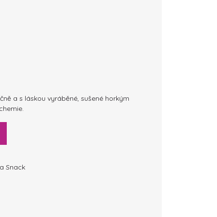
učně a s láskou vyráběné, sušené horkým
 chemie.
a Snack