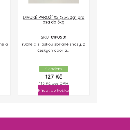
DIVOKÉ PAROŽÍ XS (25-50g) pro
psa do 6kg
SKU:
01P0501
ně a
ručně a s láskou sbírané shozy, z
českých obor a...
Skladem
127
Kč
113
Kč
bez DPH
Přidat do košíku