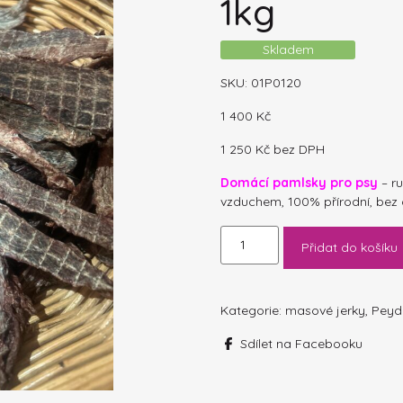
1kg
Skladem
SKU:
01P0120
1 400
Kč
1 250
Kč
bez DPH
Domácí pamlsky pro psy
– r
vzduchem, 100% přírodní, bez
ZVĚŘINOVÉ
Přidat do košíku
JERKY
SRNA
1kg
množství
Kategorie:
masové jerky
,
Peyd
Sdílet na Facebooku