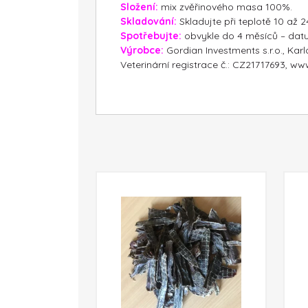
Složení:
mix zvěřinového masa 100%.
Skladování:
Skladujte při teplotě 10 až
Spotřebujte:
obvykle do 4 měsíců – dat
Výrobce:
Gordian Investments s.r.o., Karl
Veterinární registrace č.: CZ21717693, w