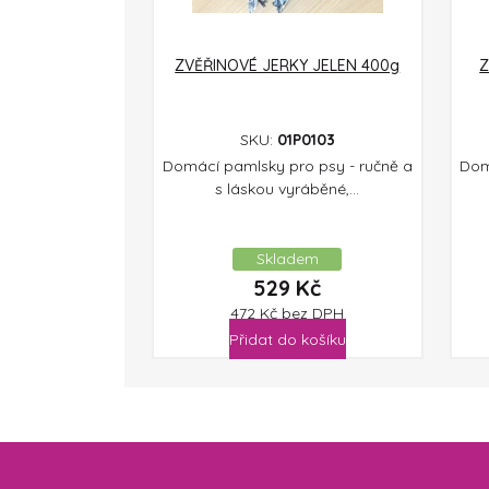
ZVĚŘINOVÉ JERKY JELEN 400g
Z
SKU:
01P0103
Domácí pamlsky pro psy - ručně a
Dom
s láskou vyráběné,...
Skladem
529
Kč
472
Kč
bez DPH
Přidat do košíku