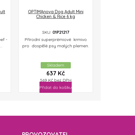
ult
OPTIMAnova Dog Adult Mini
Chicken & Rice 6 kg
SKU:
01P21217
ef -
Přírodní superprémiové krmivo
..
pro dospělé psy malých plemen.
Skladem
637
Kč
569
Kč
bez DPH
Přidat do košíku
PROVOZOVATEL