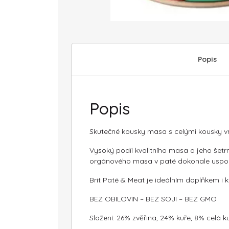
Popis
Popis
Skutečné kousky masa s celými kousky vni
Vysoký podíl kvalitního masa a jeho šet
orgánového masa v paté dokonale uspokoj
Brit Paté & Meat je ideálním doplňkem i k
BEZ OBILOVIN – BEZ SOJI – BEZ GMO
Složení: 26% zvěřina, 24% kuře, 8% celá ku