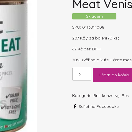
Meat Veni
Skladem
SKU:
0116011008
207
Kč
/ za balení (3 ks)
62
Kč
bez DPH
70% zvěřina a kuře + čisté ma
Brit
Přidat do košíku
Dog
konzerva
Paté
&
Kategorie:
Brit
,
konzervy
,
Pes
Meat
Sdílet na Facebooku
Venison
400g
množství