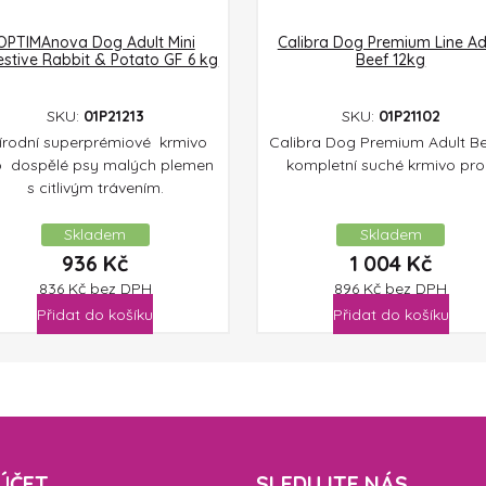
OPTIMAnova Dog Adult Mini
Calibra Dog Premium Line Ad
estive Rabbit & Potato GF 6 kg
Beef 12kg
SKU:
01P21213
SKU:
01P21102
írodní superprémiové krmivo
Calibra Dog Premium Adult Be
o dospělé psy malých plemen
kompletní suché krmivo pro.
s citlivým trávením.
Skladem
Skladem
936
Kč
1 004
Kč
836
Kč
bez DPH
896
Kč
bez DPH
Přidat do košíku
Přidat do košíku
ÚČET
SLEDUJTE NÁS