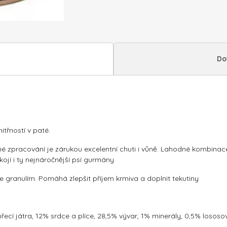
Do
třností v paté.
rné zpracování je zárukou excelentní chuti i vůně. Lahodné kombin
í i ty nejnáročnější psí gurmány.
e granulím. Pomáhá zlepšit příjem krmiva a doplnit tekutiny
řecí játra, 12% srdce a plíce, 28,5% vývar, 1% minerály, 0,5% lososov