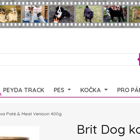
PEYDA TRACK
PES
KOČKA
PRO PÁ
rva Paté & Meat Venison 400g
Brit Dog k