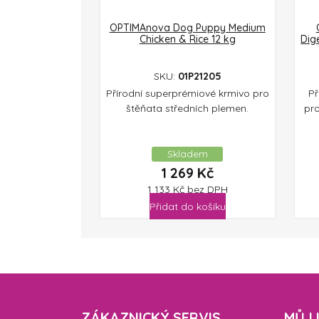
OPTIMAnova Dog Puppy Medium
Chicken & Rice 12 kg
Dig
SKU:
01P21205
Přírodní superprémiové krmivo pro
Př
štěňata středních plemen.
pr
Skladem
1 269
Kč
1 133
Kč
bez DPH
Přidat do košíku
ZÁKAZNICKÝ SERVIS
MŮJ 