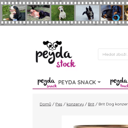
Skip to main content
Products
search
PEYDA SNACK
Domů
/
Pes
/
konzervy
/
Brit
/ Brit Dog konze