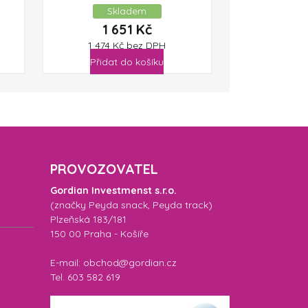
Skladem
1 651
Kč
1 474
Kč
bez DPH
Přidat do košíku
PROVOZOVATEL
Gordian Investmenst s.r.o.
(značky
Peyda snack
,
Peyda track
)
Plzeňská 183/181
150 00 Praha - Košíře
E-mail: obchod@gordian.cz
Tel. 603 582 619