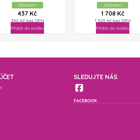
Skladem
Skladem
437
Kč
1 708
Kč
390
Kč
bez DPH
1 525
Kč
bez DPH
Přidat do košíku
Přidat do košíku
ÚČET
SLEDUJTE NÁS
t
FACEBOOK