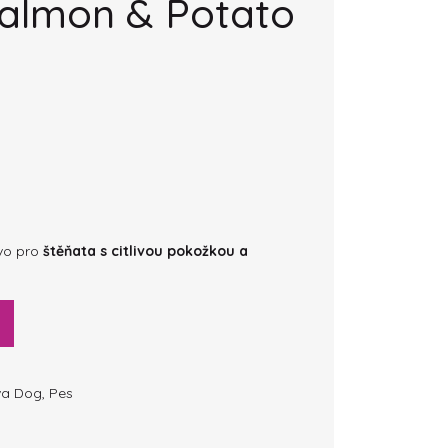
Salmon & Potato
vo pro
štěňata s citlivou pokožkou a
va Dog
,
Pes