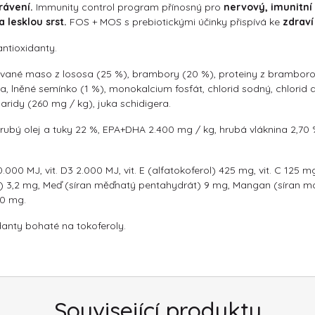
rávení.
Immunity control program přínosný pro
nervový, imunitní
 lesklou srst.
FOS + MOS s prebiotickými účinky přispívá ke
zdraví
ntioxidanty.
vané maso z lososa (25 %), brambory (20 %), proteiny z bramborovýc
a, lněné semínko (1 %), monokalcium fosfát, chlorid sodný, chlorid d
ridy (260 mg / kg), juka schidigera.
rubý olej a tuky 22 %, EPA+DHA 2.400 mg / kg, hrubá vláknina 2,70 %
20.000 MJ, vit. D3 2.000 MJ, vit. E (alfatokoferol) 425 mg, vit. C 125 m
) 3,2 mg, Meď (síran měďnatý pentahydrát) 9 mg, Mangan (síran mo
30 mg.
danty bohaté na tokoferoly.
Související produkty