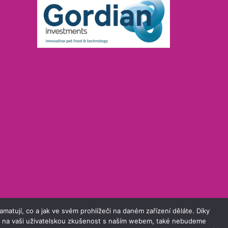
atují, co a jak ve svém prohlížeči na daném zařízení děláte. Díky
iv na vaši uživatelskou zkušenost s naším webem, také nebudeme