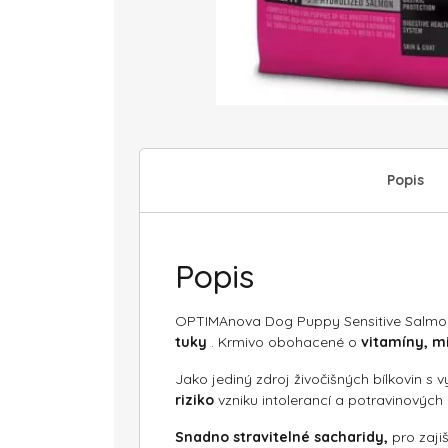
Popis
Popis
OPTIMAnova Dog Puppy Sensitive Salmon
tuky
. Krmivo obohacené o
vitamíny, mi
Jako jediný zdroj živočišných bílkovin s
riziko
vzniku intolerancí a potravinových 
Snadno stravitelné sacharidy,
pro zaji