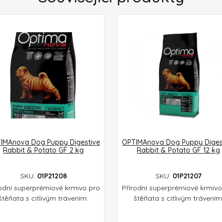
IMAnova Dog Puppy Digestive
OPTIMAnova Dog Puppy Diges
Rabbit & Potato GF 2 kg
Rabbit & Potato GF 12 kg
SKU:
01P21208
SKU:
01P21207
rodní superprémiové krmivo pro
Přírodní superprémiové krmivo
štěňata s citlivým trávením.
štěňata s citlivým trávením