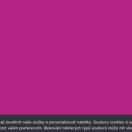
kvalitnit naše služby a personalizovat nabídky. Soubory cookies si pam
obit vašim preferencím. Blokování některých typů souborů může mít vl