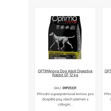
OPTIMAnova Dog Adult Digestive
OPT
Rabbit GF 12 kg
SKU:
01P21221
Přírodní superprémiové krmivo pro
Pří
dospělé psy všech plemen s
citlivým...