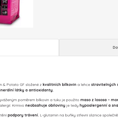
GF
2
kg
množství
Do
 & Potato GF složené z
kvalitních bílkovin
a lehce
stravitelných
nerální látky a antioxidanty.
 vyváženým poměrem bílkovin a tuku je použito
maso z lososa – mo
alergií. Krmivo
neobsahuje obiloviny
je tedy
hypoalergenní a sna
štění
podpory trávení.
L-glutamin na buňky střevní sliznice společ