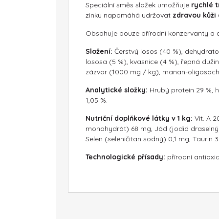
Speciální směs složek umožňuje
rychlé t
zinku napomáhá udržovat
zdravou kůži a
Obsahuje pouze přírodní konzervanty a a
Složení:
Čerstvý losos (40 %), dehydrato
lososa (5 %), kvasnice (4 %), řepná dužin
zázvor (1000 mg / kg), manan-oligosacha
Analytické složky:
Hrubý protein 29 %, h
1,05 %.
Nutriční doplňkové látky v 1 kg:
Vit. A 
monohydrát) 68 mg, Jód (jodid draselný
Selen (seleničitan sodný) 0,1 mg, Taurin 
Technologické přísady:
přírodní antioxi