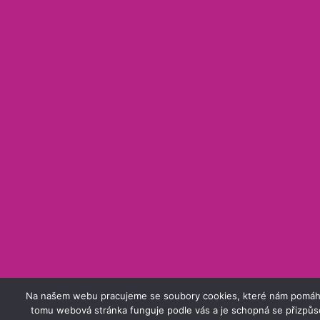
Na našem webu pracujeme se soubory cookies, které nám pomáhají z
tomu webová stránka funguje podle vás a je schopná se přizpůs