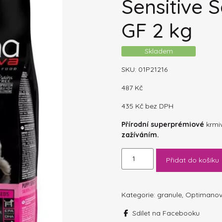
Sensitive 
GF 2 kg
Skladem
SKU:
01P21216
487
Kč
435
Kč
bez DPH
Přírodní superprémiové
krmi
zažíváním.
OPTIMAnova
Přidat do košíku
Dog
Puppy
Sensitive
Salmon
Kategorie:
granule
,
Optimano
&
Sdílet na Facebooku
Potato