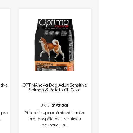
tive
OPTIMAnova Dog Adult Sensitive
Salmon & Potato GF 12 kg
SKU:
01P21201
 pro
Přírodní superprémiové krmivo
.
pro dospělé psy s citlivou
pokožkou a...