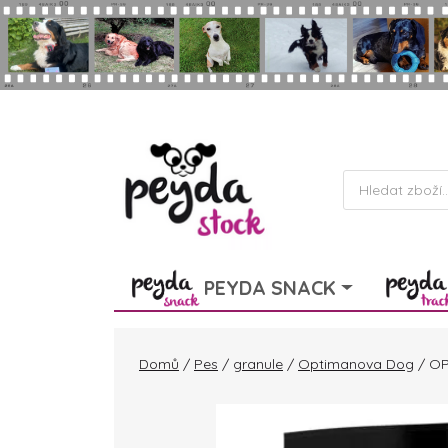
Skip to main content
Products
search
PEYDA SNACK
Domů
/
Pes
/
granule
/
Optimanova Dog
/ OP