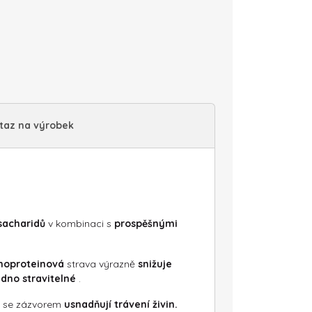
taz na výrobek
 sacharidů
v kombinaci s
prospěšnými
noproteinová
strava výrazně
snižuje
dno stravitelné
.
ně se zázvorem
usnadňují trávení živin.