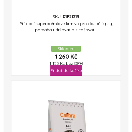
SKU:
01P21219
Přírodní superprémiové krmivo pro dospělé psy,
pomáhá udržovat a zlepšovat...
Skladem
1 260
Kč
1 125
Kč
bez DPH
Přidat do košíku