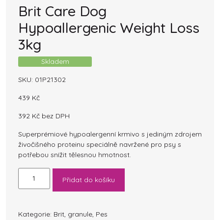
Brit Care Dog
Hypoallergenic Weight Loss
3kg
Skladem
SKU:
01P21302
439
Kč
392
Kč
bez DPH
Superprémiové hypoalergenní krmivo s jediným zdrojem
živočišného proteinu speciálně navržené pro psy s
potřebou snížit tělesnou hmotnost.
Brit
Přidat do košíku
Care
Dog
Hypoallergenic
Weight
Kategorie:
Brit
,
granule
,
Pes