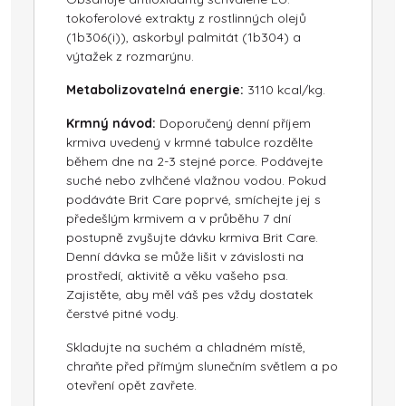
tokoferolové extrakty z rostlinných olejů
(1b306(i)), askorbyl palmitát (1b304) a
výtažek z rozmarýnu.
Metabolizovatelná energie:
3110 kcal/kg.
Krmný návod:
Doporučený denní příjem
krmiva uvedený v krmné tabulce rozdělte
během dne na 2-3 stejné porce. Podávejte
suché nebo zvlhčené vlažnou vodou. Pokud
podáváte Brit Care poprvé, smíchejte jej s
předešlým krmivem a v průběhu 7 dní
postupně zvyšujte dávku krmiva Brit Care.
Denní dávka se může lišit v závislosti na
prostředí, aktivitě a věku vašeho psa.
Zajistěte, aby měl váš pes vždy dostatek
čerstvé pitné vody.
Skladujte na suchém a chladném místě,
chraňte před přímým slunečním světlem a po
otevření opět zavřete.