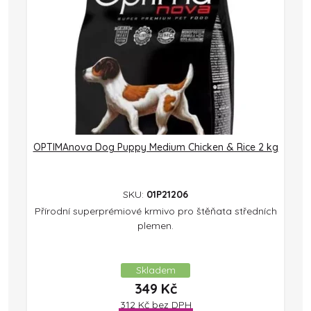
OPTIMAnova Dog Puppy Medium Chicken & Rice 2 kg
SKU:
01P21206
Přírodní superprémiové krmivo pro štěňata středních
plemen.
Skladem
349
Kč
312
Kč
bez DPH