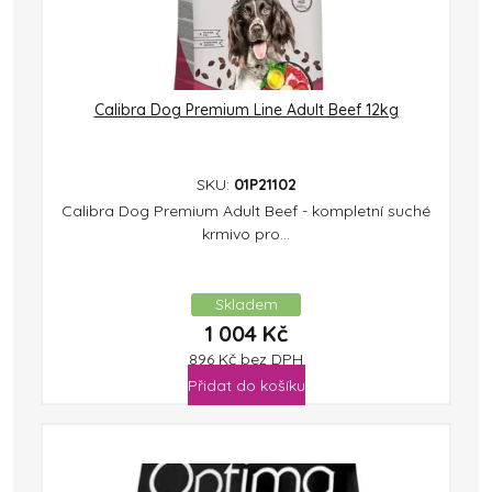
Calibra Dog Premium Line Adult Beef 12kg
SKU:
01P21102
Calibra Dog Premium Adult Beef - kompletní suché
krmivo pro...
Skladem
1 004
Kč
896
Kč
bez DPH
Přidat do košíku