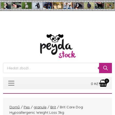
Skip to main content
Products
search
0
0
Kč
Domů
/
Pes
/
granule
/
Brit
/ Brit Care Dog
Hypoallergenic Weight Loss 3kg