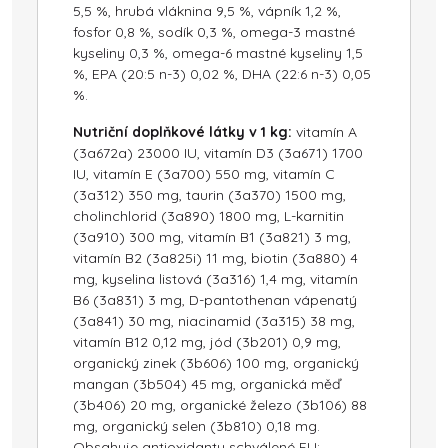
5,5 %, hrubá vláknina 9,5 %, vápník 1,2 %,
fosfor 0,8 %, sodík 0,3 %, omega-3 mastné
kyseliny 0,3 %, omega-6 mastné kyseliny 1,5
%, EPA (20:5 n-3) 0,02 %, DHA (22:6 n-3) 0,05
%.
Nutriční doplňkové látky v 1 kg:
vitamín A
(3a672a) 23000 IU, vitamín D3 (3a671) 1700
IU, vitamín E (3a700) 550 mg, vitamín C
(3a312) 350 mg, taurin (3a370) 1500 mg,
cholinchlorid (3a890) 1800 mg, L-karnitin
(3a910) 300 mg, vitamín B1 (3a821) 3 mg,
vitamín B2 (3a825i) 11 mg, biotin (3a880) 4
mg, kyselina listová (3a316) 1,4 mg, vitamín
B6 (3a831) 3 mg, D-pantothenan vápenatý
(3a841) 30 mg, niacinamid (3a315) 38 mg,
vitamín B12 0,12 mg, jód (3b201) 0,9 mg,
organický zinek (3b606) 100 mg, organický
mangan (3b504) 45 mg, organická měď
(3b406) 20 mg, organické železo (3b106) 88
mg, organický selen (3b810) 0,18 mg.
Obsahuje antioxidanty schválené EU: