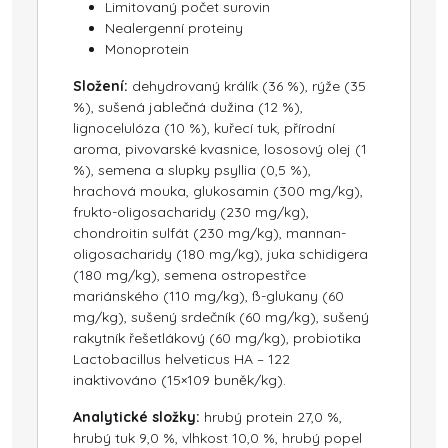
Limitovaný počet surovin
Nealergenní proteiny
Monoprotein
Složení:
dehydrovaný králík (36 %), rýže (35
%), sušená jablečná dužina (12 %),
lignocelulóza (10 %), kuřecí tuk, přírodní
aroma, pivovarské kvasnice, lososový olej (1
%), semena a slupky psyllia (0,5 %),
hrachová mouka, glukosamin (300 mg/kg),
frukto-oligosacharidy (230 mg/kg),
chondroitin sulfát (230 mg/kg), mannan-
oligosacharidy (180 mg/kg), juka schidigera
(180 mg/kg), semena ostropestřce
mariánského (110 mg/kg), ß-glukany (60
mg/kg), sušený srdečník (60 mg/kg), sušený
rakytník řešetlákový (60 mg/kg), probiotika
Lactobacillus helveticus HA – 122
inaktivováno (15×109 buněk/kg).
Analytické složky:
hrubý protein 27,0 %,
hrubý tuk 9,0 %, vlhkost 10,0 %, hrubý popel