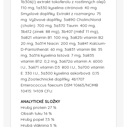
1b306(i) extrakt tokoferolu z rostlinných olejů:
110 mg, 1a330 kyselina citrónová: 40 mg.
Smyslové doplňky: Extrakt z rozmarýnu: 75
mg. Výživové doplňky: 3a890 Cholinchlorid
(cholin): 700 mg, 3a370 Taurin: 400 mg,
3b612 (zinek: 88 mg), 3b407 (měď: 11 mg),
3a821 vitamín B1: 100 mg, 3a825i vitamín B2:
20 mg, 3a314 Niacin: 200 mg, 3a841 Kalcium-
D-Pantothenát: 60 mg, 3a831 vitamín B6: 35
mg, 3a316 kyselina listová: 7 mg, 3a835
vitamín B12: 0,2 mg, 3a672a vitamín A: 6000
I.U., 3a671 vitamín D3: 800 I.U., 3a700 vitamín
E: 330 I.U., 3a300 kyselina askorbová: 0,15
mg.Zootechnické doplňky: 4b1707
Enterococcus faecium DSM 10663/NCIMB
10415: 1×109 CFU.
ANALYTICKÉ SLOŽKY
Hrubý protein 27 %
Obsah tuku 16 %
Hrubý popel 7,5 %
Hrubá vláknina 5 %