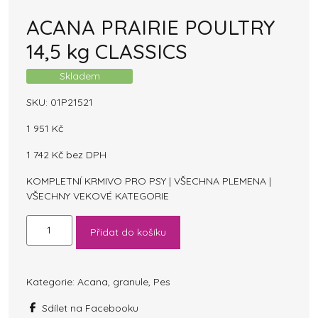
ACANA PRAIRIE POULTRY
14,5 kg CLASSICS
Skladem
SKU:
01P21521
1 951
Kč
1 742
Kč
bez DPH
KOMPLETNÍ KRMIVO PRO PSY | VŠECHNA PLEMENA |
VŠECHNY VEKOVÉ KATEGORIE
ACANA
Přidat do košíku
PRAIRIE
POULTRY
14,5
kg
Kategorie:
Acana
,
granule
,
Pes
CLASSICS
Sdílet na Facebooku
množství