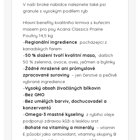
V naší široké nabídce naleznete také psí
granule s vysokým podílem ryb.
Hlavní benefity kvalitního krmiva s kuřecím
masem pro psy Acana Classics Prairie
Poultry 14,5 kg:
–
Regionální ingredience
pocházející z
kanadských farem
–
50 % složení tvoří kvalitní maso,
dalších
50 % zelenina, ovoce, oves, ječmen a bylinky
–
Žádné mražené ani průmyslově
zpracované suroviny
– jen čerstvé a pečlivě
vybrané ingredience
–
Vysoký obsah živočišných bílkovin
–
Bez GMO
–
Bez umělých barviv, dochucovadel a
konzervantů
–
Omega-3 mastné kyseliny
z rybího oleje
podporují zdravou kůži a lesklou srst
–
Bohaté na vitamíny a minerály
– vitamín
E působí jako antioxidant, vitamíny skupiny B