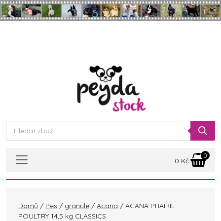
Skip to main content
Products
search
0
0
Kč
Domů
/
Pes
/
granule
/
Acana
/ ACANA PRAIRIE
POULTRY 14,5 kg CLASSICS