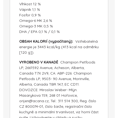
Vlhkost 12 %
Vápník 1,1 %
Fosfor 0,9 %
Omega-6 MK 2,6 %
Omega-3 MK 0,5 %
DHA / EPA 0,1 % / 0,1 %
OBSAH KALORIÍ (vypočítaný):
Vstřebatelná
energie je 3443 kcal/kg (413 kcal na odměrku
[120 g]).
VYROBENO V KANADĚ
Champion Petfoods
LP, 2661592 Avenue, Acheson, Alberta,
Canada T7X 2V9, CA: ABP-226. Champion
Petfoods LP, 9503- 90 Avenue, Morinville,
Alberta, Canada TBR 1K7, EC CD11.
DOVOZCE: Miroslav Weber- Mlýn.
Masarykova 159, 268 01 Hořovice,
orijen@acana.cz, Tel.: 311 514 300, Reg. číslo
CZ 800074-01, číslo šarže, registrační číslo
kuchyně a minimální trvanlivost, viz horní část
pytle. Uchovávejte v chladu a suchu.