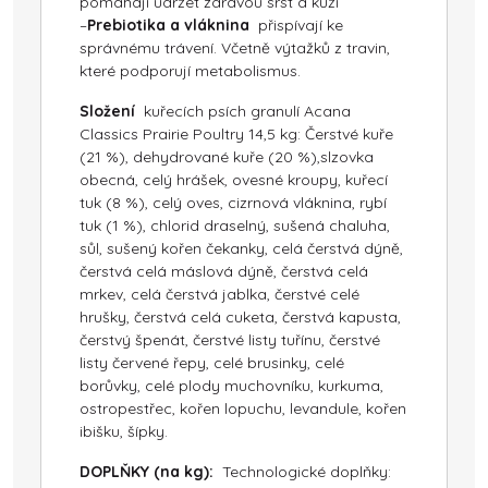
pomáhají udržet zdravou srst a kůži
–
Prebiotika a vláknina
přispívají ke
správnému trávení. Včetně výtažků z travin,
které podporují metabolismus.
Složení
kuřecích psích granulí Acana
Classics Prairie Poultry 14,5 kg: Čerstvé kuře
(21 %), dehydrované kuře (20 %),slzovka
obecná, celý hrášek, ovesné kroupy, kuřecí
tuk (8 %), celý oves, cizrnová vláknina, rybí
tuk (1 %), chlorid draselný, sušená chaluha,
sůl, sušený kořen čekanky, celá čerstvá dýně,
čerstvá celá máslová dýně, čerstvá celá
mrkev, celá čerstvá jablka, čerstvé celé
hrušky, čerstvá celá cuketa, čerstvá kapusta,
čerstvý špenát, čerstvé listy tuřínu, čerstvé
listy červené řepy, celé brusinky, celé
borůvky, celé plody muchovníku, kurkuma,
ostropestřec, kořen lopuchu, levandule, kořen
ibišku, šípky.
DOPLŇKY (na kg):
Technologické doplňky: