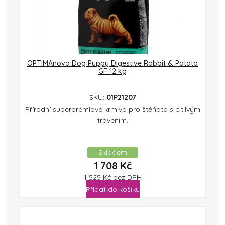
OPTIMAnova Dog Puppy Digestive Rabbit & Potato
GF 12 kg
SKU:
01P21207
Přírodní superprémiové krmivo pro štěňata s citlivým
trávením.
Skladem
1 708
Kč
1 525
Kč
bez DPH
Přidat do košíku