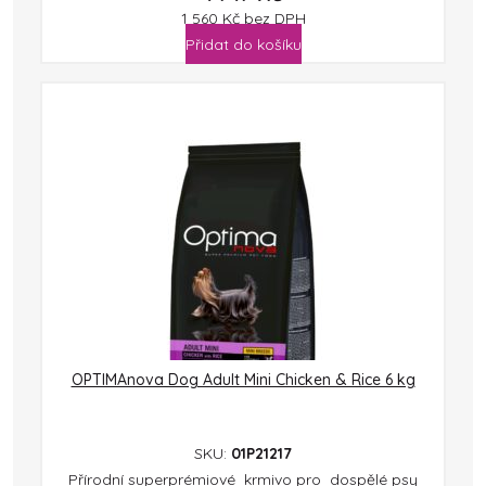
1 560
Kč
bez DPH
Přidat do košíku
OPTIMAnova Dog Adult Mini Chicken & Rice 6 kg
SKU:
01P21217
Přírodní superprémiové krmivo pro dospělé psy