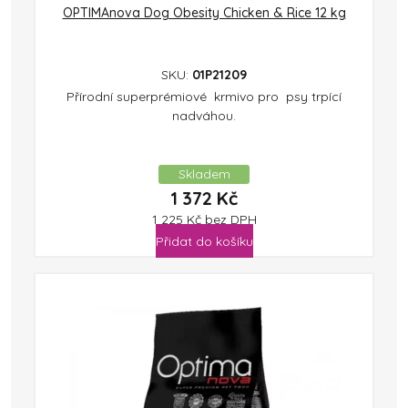
OPTIMAnova Dog Obesity Chicken & Rice 12 kg
SKU:
01P21209
Přírodní superprémiové krmivo pro psy trpící
nadváhou.
Skladem
1 372
Kč
1 225
Kč
bez DPH
Přidat do košíku