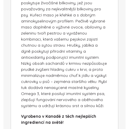
poskytuje živočišné bílkoviny, jež jsou
považovány za nejkvalitnější bílkoviny pro
psy. Kuřecí maso je křehké a s dobrým
aminokyselinovým profilem. Pečlivě vybrané
maso doplněné o výživné ovoce, obiloviny a
zeleninu tvoří pestrou a vyváženou
kombinaci, která vašemu pejskovi zajistí
chutnou a sytou stravu. Hrušky, jablka a
dýně poskytují přírodní vitamíny a
antioxidanty podporující imunitní systém.
Nízký obsah sacharidů v krmivu nezpůsobuje
prudké zvýšení hladiny cukru v krvi, a proto
minimalizuje nadměrnou chuť k jídlu a výskyt
cukrovky u psů – zejména staršího věku. Rybí
tuk dodává nenasycené mastné kyseliny
Omega 3, které posilují imunitní systém psa,
zlepšují fungování nervového a oběhového
systému a udržují krásnou srst a silnou kůži.
Vyrobeno v Kanadě z těch nejlepších
ingrediencí na světě!