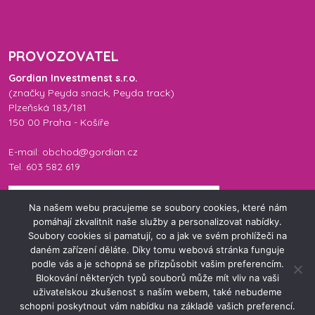
PROVOZOVATEL
Gordian Investmenst s.r.o.
(značky
Peyda snack
,
Peyda track
)
Plzeňská 183/181
150 00 Praha - Košíře
E-mail: obchod@gordian.cz
Tel. 603 582 619
Na našem webu pracujeme se soubory cookies, které nám
pomáhají zkvalitnit naše služby a personalizovat nabídky.
Soubory cookies si pamatují, co a jak ve svém prohlížeči na
daném zařízení děláte. Díky tomu webová stránka funguje
podle vás a je schopná se přizpůsobit vašim preferencím.
Blokování některých typů souborů může mít vliv na vaši
uživatelskou zkušenost s naším webem, také nebudeme
© 2026 Peyda Eshop. Všechna práva vyhrazena.
schopni poskytnout vám nabídku na základě vašich preferencí.