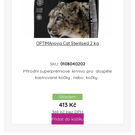
OPTIMAnova Cat Sterilised 2 kg
SKU:
0108040202
Přírodní superprémiové krmivo pro dospělé
kastrované kočky , nebo kočky...
Skladem
413
Kč
369
Kč
bez DPH
Přidat do košíku