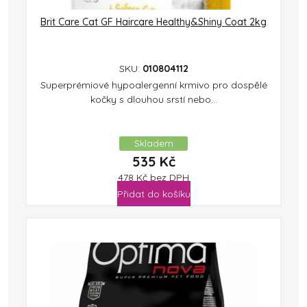
Brit Care Cat GF Haircare Healthy&Shiny Coat 2kg
SKU:
010804112
Superprémiové hypoalergenní krmivo pro dospělé
kočky s dlouhou srstí nebo...
Skladem
535
Kč
478
Kč
bez DPH
Přidat do košíku