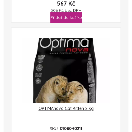
567
Kč
506
Kč
bez DPH
Přidat do košíku
OPTIMAnova Cat Kitten 2 kg
SKU:
0108040211