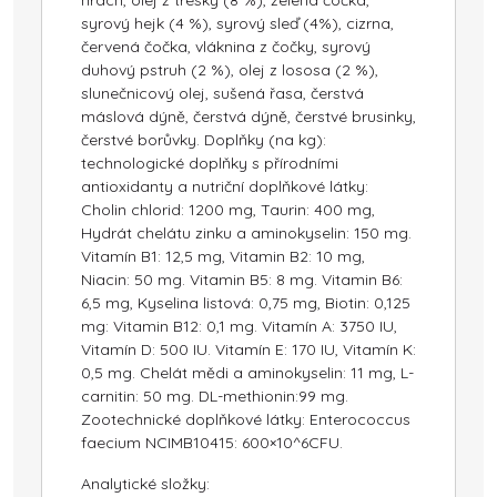
hrách, olej z tresky (8 %), zelená čočka,
syrový hejk (4 %), syrový sleď (4%), cizrna,
červená čočka, vláknina z čočky, syrový
duhový pstruh (2 %), olej z lososa (2 %),
slunečnicový olej, sušená řasa, čerstvá
máslová dýně, čerstvá dýně, čerstvé brusinky,
čerstvé borůvky. Doplňky (na kg):
technologické doplňky s přírodními
antioxidanty a nutriční doplňkové látky:
Cholin chlorid: 1200 mg, Taurin: 400 mg,
Hydrát chelátu zinku a aminokyselin: 150 mg.
Vitamín B1: 12,5 mg, Vitamin B2: 10 mg,
Niacin: 50 mg. Vitamin B5: 8 mg. Vitamin B6:
6,5 mg, Kyselina listová: 0,75 mg, Biotin: 0,125
mg: Vitamin B12: 0,1 mg. Vitamín A: 3750 IU,
Vitamín D: 500 IU. Vitamín E: 170 IU, Vitamín K:
0,5 mg. Chelát mědi a aminokyselin: 11 mg, L-
carnitin: 50 mg. DL-methionin:99 mg.
Zootechnické doplňkové látky: Enterococcus
faecium NCIMB10415: 600×10^6CFU.
Analytické složky: