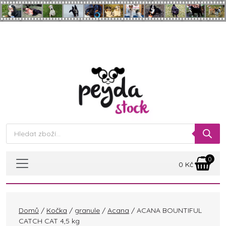
Skip to main content
Products
search
0
0
Kč
Domů
/
Kočka
/
granule
/
Acana
/ ACANA BOUNTIFUL
CATCH CAT 4,5 kg