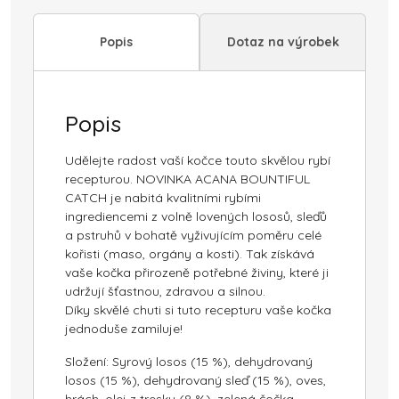
Popis
Dotaz na výrobek
Popis
Udělejte radost vaší kočce touto skvělou rybí
recepturou. NOVINKA ACANA BOUNTIFUL
CATCH je nabitá kvalitními rybími
ingrediencemi z volně lovených lososů, sleďů
a pstruhů v bohatě vyživujícím poměru celé
kořisti (maso, orgány a kosti). Tak získává
vaše kočka přirozeně potřebné živiny, které ji
udržují šťastnou, zdravou a silnou.
Díky skvělé chuti si tuto recepturu vaše kočka
jednoduše zamiluje!
Složení: Syrový losos (15 %), dehydrovaný
losos (15 %), dehydrovaný sleď (15 %), oves,