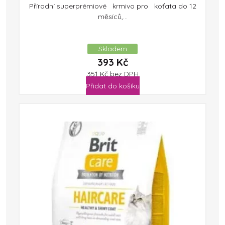
Přírodní superprémiové krmivo pro koťata do 12
měsíců,...
Skladem
393
Kč
351
Kč
bez DPH
Přidat do košíku