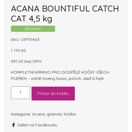
ACANA BOUNTIFUL CATCH
CAT 4,5 kg
Skladem
SKU:
01P31403
1 110
Kč
991
Kč
bez DPH
KOMPLETNÍ KRMIVO PRO DOSPĚLÉ KOČKY VŠECH
PLEMEN – volně lovený losos, pstruh, sleď a hejk
ACANA
Přidat do košíku
BOUNTIFUL
CATCH
CAT
4,5
Kategorie:
Acana
,
granule
,
Kočka
kg
Sdílet na Facebooku
množství