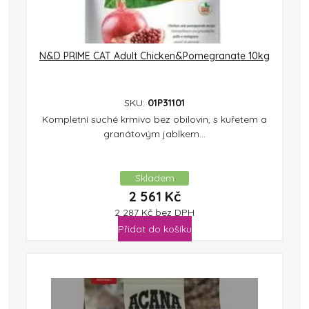
N&D PRIME CAT Adult Chicken&Pomegranate 10kg
SKU:
01P31101
Kompletní suché krmivo bez obilovin, s kuřetem a
granátovým jablkem...
Skladem
2 561
Kč
2 287
Kč
bez DPH
Přidat do košíku