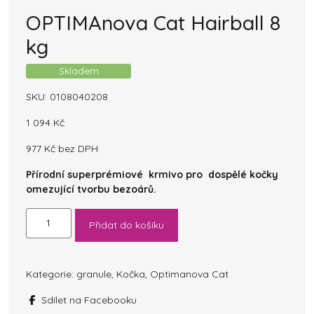
OPTIMAnova Cat Hairball 8
kg
Skladem
SKU:
0108040208
1 094
Kč
977
Kč
bez DPH
Přírodní superprémiové krmivo pro dospělé kočky
omezující tvorbu bezoárů.
OPTIMAnova
Přidat do košíku
Cat
Hairball
8
kg
Kategorie:
granule
,
Kočka
,
Optimanova Cat
množství
Sdílet na Facebooku