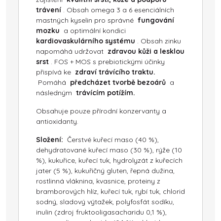
trávení
. Obsah omega 3 a 6 esenciálních
mastných kyselin pro správné
fungování
mozku
a optimální kondici
kardiovaskulárního systému
. Obsah zinku
napomáhá udržovat
zdravou kůži a lesklou
srst
. FOS + MOS s prebiotickými účinky
přispívá ke
zdraví trávícího traktu.
Pomáhá
předcházet tvorbě bezoárů
a
následným
trávícím potížím.
Obsahuje pouze přírodní konzervanty a
antioxidanty.
Složení:
Čerstvé kuřecí maso (40 %),
dehydratované kuřecí maso (30 %), rýže (10
%), kukuřice, kuřecí tuk, hydrolyzát z kuřecích
jater (5 %), kukuřičný gluten, řepná dužina,
rostlinná vláknina, kvasnice, proteiny z
bramborových hlíz, kuřecí tuk, rybí tuk, chlorid
sodný, sladový výtažek, polyfosfát sodíku,
inulin (zdroj fruktooligasacharidu 0,1 %),