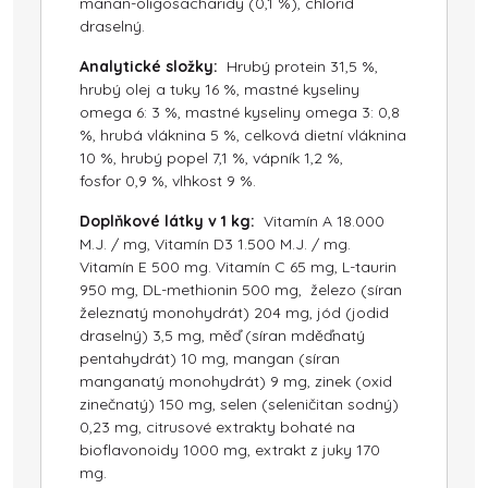
manan-oligosacharidy (0,1 %), chlorid
draselný.
Analytické složky:
Hrubý protein 31,5 %,
hrubý olej a tuky 16 %, mastné kyseliny
omega 6: 3 %, mastné kyseliny omega 3: 0,8
%, hrubá vláknina 5 %, celková dietní vláknina
10 %, hrubý popel 7,1 %, vápník 1,2 %,
fosfor 0,9 %, vlhkost 9 %.
Doplňkové látky v 1 kg:
Vitamín A 18.000
M.J. / mg, Vitamín D3 1.500 M.J. / mg.
Vitamín E 500 mg. Vitamín C 65 mg, L-taurin
950 mg, DL-methionin 500 mg, železo (síran
železnatý monohydrát) 204 mg, jód (jodid
draselný) 3,5 mg, měď (síran mděďnatý
pentahydrát) 10 mg, mangan (síran
manganatý monohydrát) 9 mg, zinek (oxid
zinečnatý) 150 mg, selen (seleničitan sodný)
0,23 mg, citrusové extrakty bohaté na
bioflavonoidy 1000 mg, extrakt z juky 170
mg.