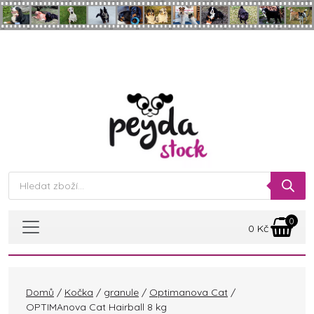
Skip to main content
Products
search
0
0
Kč
Domů
/
Kočka
/
granule
/
Optimanova Cat
/
OPTIMAnova Cat Hairball 8 kg