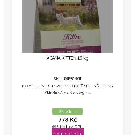
ACANA KITTEN 1,8 kg
SKU:
01P31401
KOMPLETNÍ KRMIVO PRO KOŤATA | VŠECHNA
PLEMENA - s čerstvým...
Skladem
778
Kč
695
Kč
bez DPH
Přidat do košíku