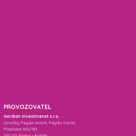
PROVOZOVATEL
Gordian Investmenst s.r.o.
(značky
Peyda snack
,
Peyda track
)
Plzeňská 183/181
150 00 Praha - Košíře