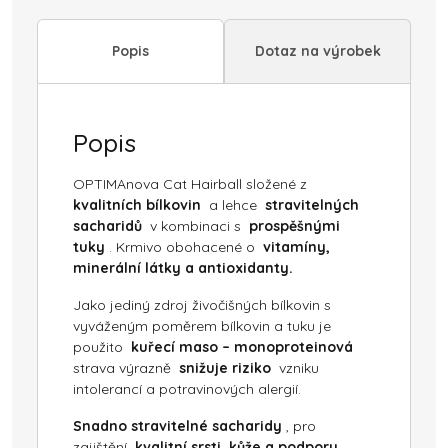
Popis
Dotaz na výrobek
Popis
OPTIMAnova Cat Hairball složené z
kvalitních bílkovin
a lehce
stravitelných
sacharidů
v kombinaci s
prospěšnými
tuky
. Krmivo obohacené o
vitamíny,
minerální látky a antioxidanty.
Jako jediný zdroj živočišných bílkovin s
vyváženým poměrem bílkovin a tuku je
použito
kuřecí maso – monoproteinová
strava výrazně
snižuje riziko
vzniku
intolerancí a potravinových alergií.
Snadno stravitelné sacharidy
, pro
zajištění
kvalitní srsti, kůže a podporu