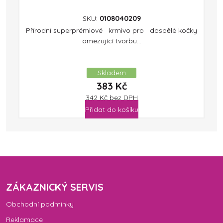
SKU:
0108040209
Přírodní superprémiové krmivo pro dospělé kočky
omezující tvorbu...
Skladem
383
Kč
342
Kč
bez DPH
Přidat do košíku
ZÁKAZNICKÝ SERVIS
Obchodní podmínky
Reklamace