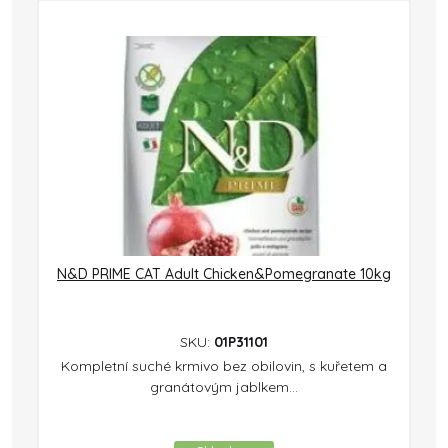
N&D PRIME CAT Adult Chicken&Pomegranate 10kg
SKU:
01P31101
Kompletní suché krmivo bez obilovin, s kuřetem a
granátovým jablkem...