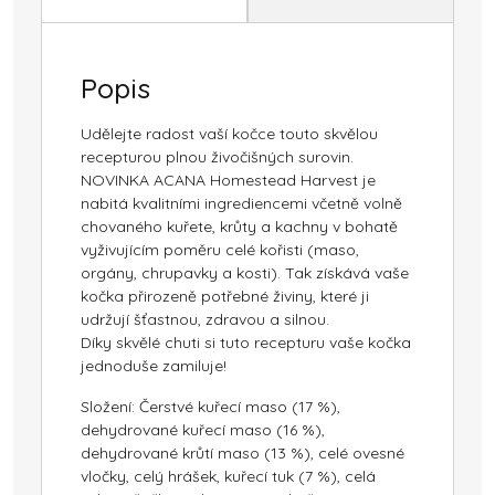
Popis
Udělejte radost vaší kočce touto skvělou
recepturou plnou živočišných surovin.
NOVINKA ACANA Homestead Harvest je
nabitá kvalitními ingrediencemi včetně volně
chovaného kuřete, krůty a kachny v bohatě
vyživujícím poměru celé kořisti (maso,
orgány, chrupavky a kosti). Tak získává vaše
kočka přirozeně potřebné živiny, které ji
udržují šťastnou, zdravou a silnou.
Díky skvělé chuti si tuto recepturu vaše kočka
jednoduše zamiluje!
Složení: Čerstvé kuřecí maso (17 %),
dehydrované kuřecí maso (16 %),
dehydrované krůtí maso (13 %), celé ovesné
vločky, celý hrášek, kuřecí tuk (7 %), celá