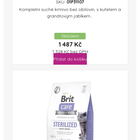
SKU:
01P31107
Kompletní suché krmivo bez obilovin, s kuřetem a
granátovým jablkem...
Skladem
1 487
Kč
1 328
Kč
bez DPH
Přidat do košíku