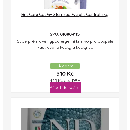
Brit Care Cat GF Sterilized Weight Control 2kg
SKU:
010804115
Superprémiové hypoalergenní krmivo pro dospělé
kastrované kočky a kočky s...
Skladem
510
Kč
455
Kč
bez DPH
Přidat do košíku