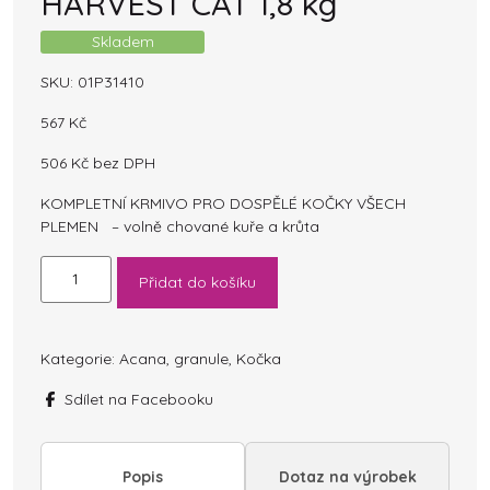
HARVEST CAT 1,8 kg
Skladem
SKU:
01P31410
567
Kč
506
Kč
bez DPH
KOMPLETNÍ KRMIVO PRO DOSPĚLÉ KOČKY VŠECH
PLEMEN – volně chované kuře a krůta
ACANA
Přidat do košíku
HOMESTEAD
HARVEST
CAT
1,8
Kategorie:
Acana
,
granule
,
Kočka
kg
Sdílet na Facebooku
množství
Popis
Dotaz na výrobek