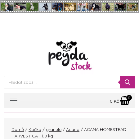
Skip to main content
Products
search
0
0
Kč
Domů
/
Kočka
/
granule
/
Acana
/ ACANA HOMESTEAD
HARVEST CAT 1,8 kg