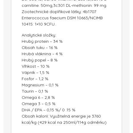
carnitine: 50mg,3c301 DL-methionin: 99 mg.
Zootechnické doplňkové látky: 4b1707
Enterococcus faecium DSM 10663/NCIMB
10415: 1×10 9CFU.
Analytické složky:
Hrubý protein – 34 %
Obsah tuku – 16 %
Hrubá vláknina – 4 %
Hrubý popel – 8 %
Vlhkost – 10 %
Vápník – 1,5 %
Fosfor – 1,2 %
Magnesium – 0,1 %
Taurin – 0,1 %
Omega 6 – 2,8 %
Omega 3 – 0,5 %
DHA / EPA – 0,15 %/ 0 .15 %
Obsah kalorií: Využitelná energie je 3760
kcal/kg (429 kcal na 250ml/114g odměrku)