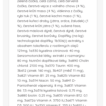
zelená čočka, celá cizrna, celá červená
čočka, čerstvá vejce z volného chovu (4 %),
čerstvé krůtí maso (4 %), vláknina z čočky,
rybí tuk (1 %), čerstvé kachní maso (1 %),
čerstvé kuřecí droby (játra, srdce, žaludek) (1
%), čerstvé krůtí játra (1 %), sušená řasa,
čerstvá máslová dýně, čerstvá dýně, čerstvé
brusinky, čerstvé borůvky. Doplňky (na kg):
technologické doplňky: 1b306(i) extrakty s
obsahem tokoferolu z rostlinných olejů:
121mg, 1a330 kyselina citrónová: 40 mg.
Senzomotorické látky: extrakt z rozmarýnu:
80 mg. Nutriční doplňkové látky: 3a890 Cholin
chlorid: 2100 mg, 3a370 Taurin: 400 mg,
3b612 (zinek: 160 mg), 3b407 (měď: 11 mg),
3a821 Vitamín B1: 25 mg, 3a825i Vitamín B2:
10 mg, 3a314 Niacin: 50 mg, 3a841 D-
Pantothenát vápenatý: 8 mg, 3a831 Vitamin
B6: 7,5 mg,3a316 kyselina listová: 0,75 mg,
3a880 biotin: 0,25 mg, 3a835 Vitamín B12: 0,1
mg, 3a672a Vitamín A: 3750 IU,3a671 Vitamín
D3: 500 IU, 3a700 Vitamín E: 255 IU,3a910 L-