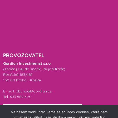
PROVOZOVATEL
Gordian Investmenst s.r.o.
(značky
Peyda snack
,
Peyda track
)
Plzeňská 183/181
150 00 Praha - Košíře
E-mail: obchod@gordian.cz
Tel. 603 582 619
Na našem webu pracujeme se soubory cookies, které nám
pomáhají zkvalitnit naše služby a personalizovat nabídky.