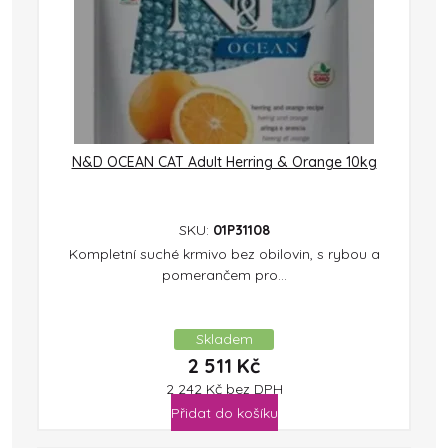
N&D OCEAN CAT Adult Herring & Orange 10kg
SKU:
01P31108
Kompletní suché krmivo bez obilovin, s rybou a
pomerančem pro...
Skladem
2 511
Kč
2 242
Kč
bez DPH
Přidat do košíku