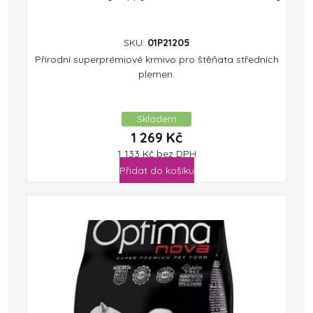
SKU:
01P21205
Přírodní superprémiové krmivo pro štěňata středních
plemen.
Skladem
1 269
Kč
1 133
Kč
bez DPH
Přidat do košíku