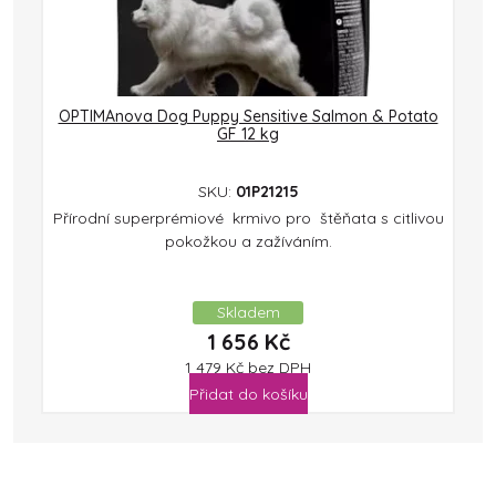
OPTIMAnova Dog Puppy Sensitive Salmon & Potato
GF 12 kg
SKU:
01P21215
Přírodní superprémiové krmivo pro štěňata s citlivou
pokožkou a zažíváním.
Skladem
1 656
Kč
1 479
Kč
bez DPH
Přidat do košíku