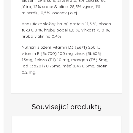
Složení: 29% kuře, 21% krůta, 8% celá kuřecí
játra, 12% srdce & plíce, 28,5% vývar, 1%
minerály, 0,5% lososový olej
Analytické složky: hrubý protein 11,5 %, obsah
tuku 8,0 %, hrubý popel 6,0 %, vlhkost 75,0 %,
hrubá vláknina 0,4%
Nutriční složení: vitamin D3 (E671) 250 IU,
vitamin E (3a700) 100 mg, zinek (3b606)
15mg, železo (E1) 10 mg, mangan (E5) 3mg,
jód (3b201) 0,75mg, měď (E4) 0,5mg, biotin
0,2 mg.
Související produkty