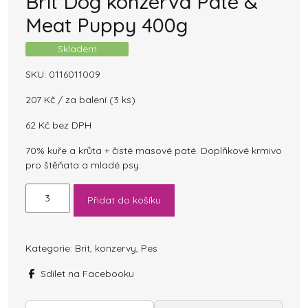
Brit Dog konzerva Paté &
Meat Puppy 400g
Skladem
SKU:
0116011009
207
Kč
/ za balení (3 ks)
62
Kč
bez DPH
70% kuře a krůta + čisté masové paté. Doplňkové krmivo
pro štěňata a mladé psy.
Brit
Přidat do košíku
Dog
konzerva
Paté
&
Kategorie:
Brit
,
konzervy
,
Pes
Meat
Sdílet na Facebooku
Puppy
400g
množství