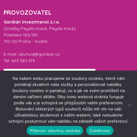
PROVOZOVATEL
Gordian Investmenst s.r.o.
(značky
Peyda snack
,
Peyda track
)
Plzeňská 183/181
150 00 Praha - Košíře
E-mail: obchod@gordian.cz
Tel. 603 582 619
Na našem webu pracujeme se soubory cookies, které nám
pomáhají zkvalitnit naše služby a personalizovat nabídky.
Soubory cookies si pamatují, co a jak ve svém prohlížeči na
daném zařízení děláte. Díky tomu webová stránka funguje
podle vás a je schopná se přizpůsobit vašim preferencím.
Blokování některých typů souborů může mít vliv na vaši
uživatelskou zkušenost s naším webem, také nebudeme
© 2026 Peyda Eshop. Všechna práva vyhrazena.
schopni poskytnout vám nabídku na základě vašich preferencí.
Přijmout všechny cookies
Odmítnout
Vytvořil:
Intraservis