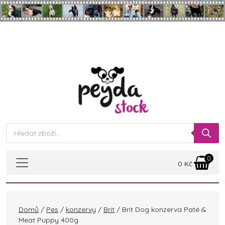
Skip to main content
Products
search
0
0
Kč
Domů
/
Pes
/
konzervy
/
Brit
/ Brit Dog konzerva Paté &
Meat Puppy 400g