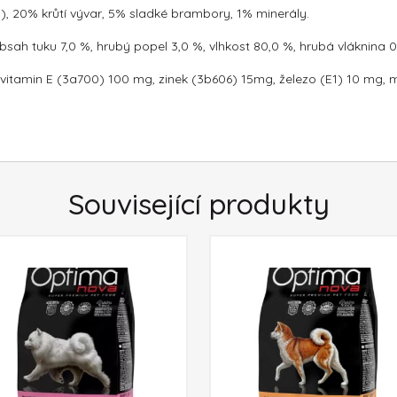
ti), 20% krůtí vývar, 5% sladké brambory, 1% minerály.
obsah tuku 7,0 %, hrubý popel 3,0 %, vlhkost 80,0 %, hrubá vláknina 
IU, vitamin E (3a700) 100 mg, zinek (3b606) 15mg, železo (E1) 10 mg
Související produkty