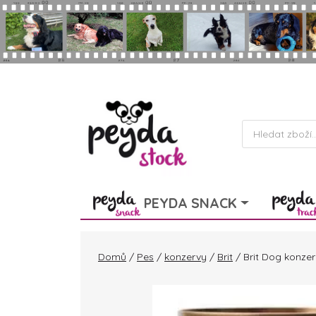
Skip to main content
Products
search
PEYDA SNACK
Domů
/
Pes
/
konzervy
/
Brit
/ Brit Dog konze