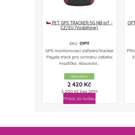
PET GPS TRACKER 5G NB-IoT -
OPT
CZ/EU (Vodafone)
SKU:
01P11
GPS monitorovací zařízení/tracker
Pří
Peyda track pro ochranu vašeho
š
mazlíčka. Absolutní...
Skladem
2 420
Kč
2 000
Kč
bez DPH
Přidat do košíku