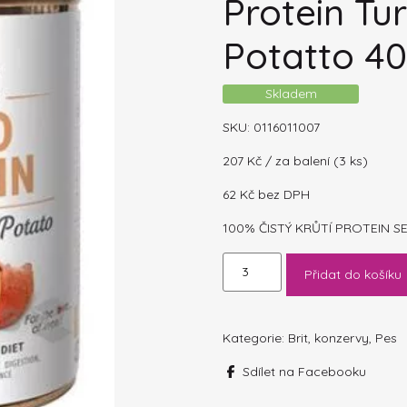
Protein Tu
Potatto 4
Skladem
SKU:
0116011007
207
Kč
/ za balení (3 ks)
62
Kč
bez DPH
100% ČISTÝ KRŮTÍ PROTEIN S
Brit
Přidat do košíku
Dog
konzerva
Mono
Protein
Kategorie:
Brit
,
konzervy
,
Pes
Turkey
Sdílet na Facebooku
&
Sweet