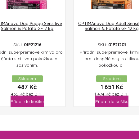
IMAnova Dog Puppy Sensitive
OPTIMAnova Dog Adult Sensit
Salmon & Potato GF 2 kg
Salmon & Potato GF 12 kg
SKU:
01P21216
SKU:
01P21201
rodní superprémiové krmivo pro
Přírodní superprémiové krm
těňata s citlivou pokožkou a
pro dospělé psy s citlivo
zažíváním.
pokožkou a...
Skladem
Skladem
487
Kč
1 651
Kč
435
Kč
bez DPH
1 474
Kč
bez DPH
Přidat do košíku
Přidat do košíku