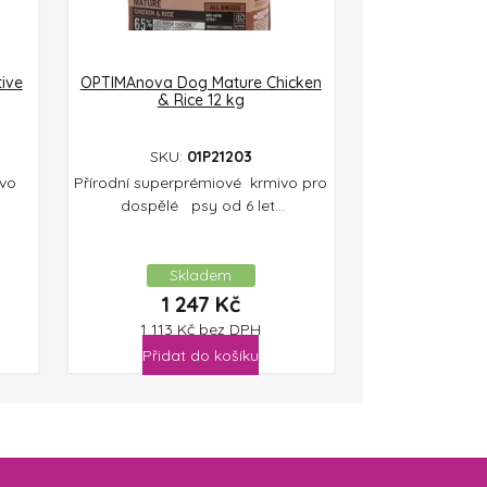
ive
OPTIMAnova Dog Mature Chicken
& Rice 12 kg
SKU:
01P21203
ivo
Přírodní superprémiové krmivo pro
u
dospělé psy od 6 let...
Skladem
1 247
Kč
1 113
Kč
bez DPH
Přidat do košíku