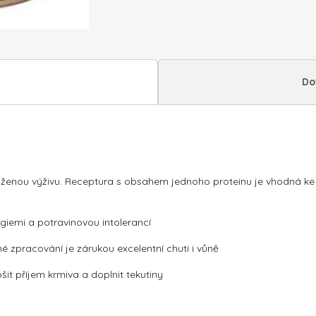
Potatto
400g
množství
Do
áženou výživu. Receptura s obsahem jednoho proteinu je vhodná ke sn
rgiemi a potravinovou intolerancí
é zpracování je zárukou excelentní chuti i vůně
it příjem krmiva a doplnit tekutiny