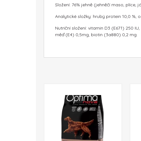
Složení: 76% jehně (jehněčí maso, plíce, j
Analytické složky: hrubý protein 10,0 %, 
Nutriční složení: vitamin D3 (E671) 250 
měď (E4) 0,5mg, biotin (3a880) 0,2 mg.