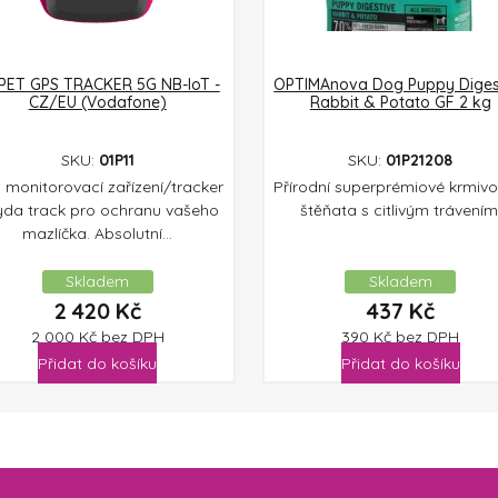
PET GPS TRACKER 5G NB-IoT -
OPTIMAnova Dog Puppy Diges
CZ/EU (Vodafone)
Rabbit & Potato GF 2 kg
SKU:
01P11
SKU:
01P21208
 monitorovací zařízení/tracker
Přírodní superprémiové krmivo
yda track pro ochranu vašeho
štěňata s citlivým trávením
mazlíčka. Absolutní...
Skladem
Skladem
2 420
Kč
437
Kč
2 000
Kč
bez DPH
390
Kč
bez DPH
Přidat do košíku
Přidat do košíku