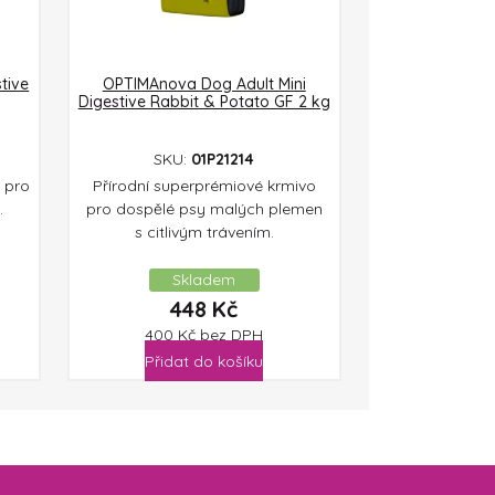
tive
OPTIMAnova Dog Adult Mini
Digestive Rabbit & Potato GF 2 kg
SKU:
01P21214
 pro
Přírodní superprémiové krmivo
.
pro dospělé psy malých plemen
s citlivým trávením.
Skladem
448
Kč
400
Kč
bez DPH
Přidat do košíku