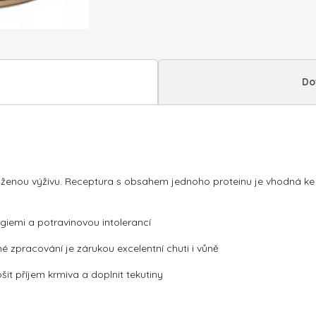
Do
áženou výživu. Receptura s obsahem jednoho proteinu je vhodná ke sn
rgiemi a potravinovou intolerancí
é zpracování je zárukou excelentní chuti i vůně
it příjem krmiva a doplnit tekutiny