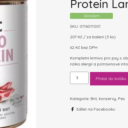
Protein L
Skladem
SKU:
0116011001
207
Kč
/ za balení (3 ks)
62
Kč
bez DPH
Kompletní krmivo pro psy s ob
rizika alergií a potravinové int
Brit
Přidat do košíku
Dog
konzerva
Mono
Protein
Kategorie:
Brit
,
konzervy
,
Pes
Lamb
Sdílet na Facebooku
400g
množství