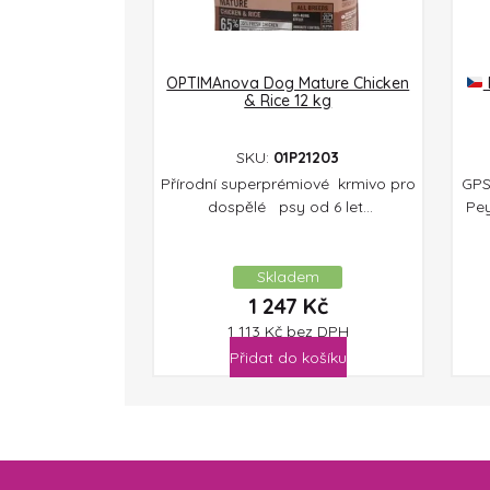
OPTIMAnova Dog Mature Chicken
& Rice 12 kg
SKU:
01P21203
Přírodní superprémiové krmivo pro
GPS
dospělé psy od 6 let...
Pe
Skladem
1 247
Kč
1 113
Kč
bez DPH
Přidat do košíku