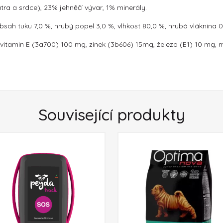
átra a srdce), 23% jehněčí vývar, 1% minerály.
obsah tuku 7,0 %, hrubý popel 3,0 %, vlhkost 80,0 %, hrubá vláknina 0
IU, vitamin E (3a700) 100 mg, zinek (3b606) 15mg, železo (E1) 10 mg
Související produkty