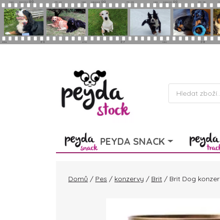
Skip to main content
Products
search
PEYDA SNACK
Domů
/
Pes
/
konzervy
/
Brit
/ Brit Dog konze