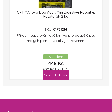
OPTIMAnova Dog Adult Mini Digestive Rabbit &
Potato GF 2 kg
SKU:
01P21214
Přírodní superprémiové krmivo pro dospělé psy
malých plemen s citlivým trávením.
Skladem
448
Kč
400
Kč
bez DPH
Přidat do košíku