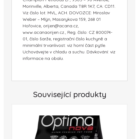
Morinville, Alberta, Canada T8R 1K7, CA: CD11.
Viz číslo lot: MVL, ACH. DOVOZCE: Miroslav
Weber – Mlýn, Masarykova 159, 268 01
Hořovice, orijen@acana.cz,
www.acanaorijen.cz., Reg. číslo: CZ 800074-
01, číslo šarže, registrační číslo kuchyně a
minimální trvanlivost: viz horní část pytle.
Uchovávejte v chladu a suchu. Dávkování: viz
informace na obalu.
Související produkty