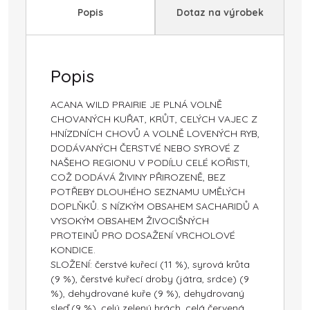
Popis
Dotaz na výrobek
Popis
ACANA WILD PRAIRIE JE PLNÁ VOLNĚ
CHOVANÝCH KUŘAT, KRŮT, CELÝCH VAJEC Z
HNÍZDNÍCH CHOVŮ A VOLNĚ LOVENÝCH RYB,
DODÁVANÝCH ČERSTVÉ NEBO SYROVÉ Z
NAŠEHO REGIONU V PODÍLU CELÉ KOŘISTI,
COŽ DODÁVÁ ŽIVINY PŘIROZENĚ, BEZ
POTŘEBY DLOUHÉHO SEZNAMU UMĚLÝCH
DOPLŇKŮ. S NÍZKÝM OBSAHEM SACHARIDŮ A
VYSOKÝM OBSAHEM ŽIVOCIŠNÝCH
PROTEINŮ PRO DOSAŽENÍ VRCHOLOVÉ
KONDICE.
SLOŽENÍ: čerstvé kuřecí (11 %), syrová krůta
(9 %), čerstvé kuřecí droby (játra, srdce) (9
%), dehydrované kuře (9 %), dehydrovaný
sleď (9 %), celý zelený hrách, celá červená