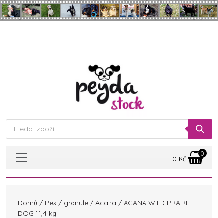
Skip to main content
Products
search
0
0
Kč
Domů
/
Pes
/
granule
/
Acana
/ ACANA WILD PRAIRIE
DOG 11,4 kg