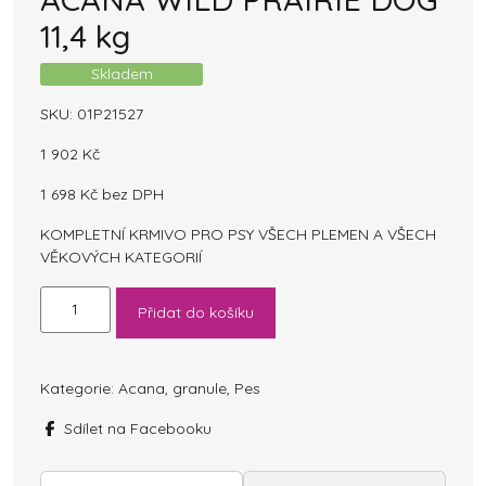
11,4 kg
Skladem
SKU:
01P21527
1 902
Kč
1 698
Kč
bez DPH
KOMPLETNÍ KRMIVO PRO PSY VŠECH PLEMEN A VŠECH
VĚKOVÝCH KATEGORIÍ
ACANA
Přidat do košíku
WILD
PRAIRIE
DOG
11,4
Kategorie:
Acana
,
granule
,
Pes
kg
Sdílet na Facebooku
množství