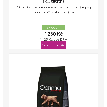
SKU:
01P21219
Přírodní superprémiové krmivo pro dospělé psy,
pomáhá udržovat a zlepšovat...
Skladem
1 260
Kč
1 125
Kč
bez DPH
Přidat do košíku