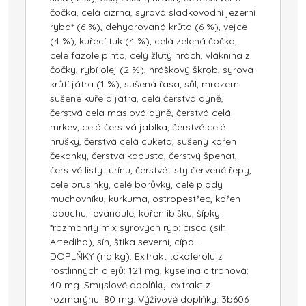
čočka, celá cizrna, syrová sladkovodní jezerní
ryba* (6 %), dehydrovaná krůta (6 %), vejce
(4 %), kuřecí tuk (4 %), celá zelená čočka,
celé fazole pinto, celý žlutý hrách, vláknina z
čočky, rybí olej (2 %), hráškový škrob, syrová
krůtí játra (1 %), sušená řasa, sůl, mrazem
sušené kuře a játra, celá čerstvá dýně,
čerstvá celá máslová dýně, čerstvá celá
mrkev, celá čerstvá jablka, čerstvé celé
hrušky, čerstvá celá cuketa, sušený kořen
čekanky, čerstvá kapusta, čerstvý špenát,
čerstvé listy turínu, čerstvé listy červené řepy,
celé brusinky, celé borůvky, celé plody
muchovníku, kurkuma, ostropestřec, kořen
lopuchu, levandule, kořen ibišku, šípky.
*rozmanitý mix syrových ryb: cisco (síh
Artediho), síh, štika severní, cípal.
DOPLŇKY (na kg): Extrakt tokoferolu z
rostlinných olejů: 121 mg, kyselina citronová:
40 mg. Smyslové doplňky: extrakt z
rozmarýnu: 80 mg. Výživové doplňky: 3b606