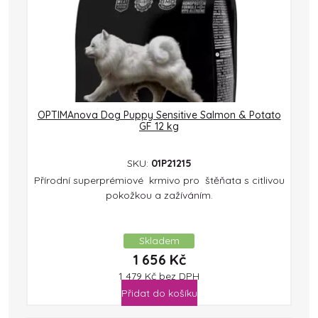
OPTIMAnova Dog Puppy Sensitive Salmon & Potato
GF 12 kg
SKU:
01P21215
Přírodní superprémiové krmivo pro štěňata s citlivou
pokožkou a zažíváním.
Skladem
1 656
Kč
1 479
Kč
bez DPH
Přidat do košíku