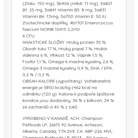
(Zinku: 150 mg), 3b406 (mědi: 11 mg), 3a821
B1: 25 mg, 3a841 Vitamín B5: 8 mg, 3a831
Vitamín B6: 7,5mg, 3a700 Vitamín E: 50 IU.
Zootechnické doplňky: 4b1707 Enterococcus
faecium NCIMB 10415 2,2×10
6 CFU.
ANALYTICKÉ SLOŽKY: Hrubý protein 35 %,
Obsah tuku 17 %, Hrubý popel 7 %, Hrubá
vláknina 6 %, Vlhkost 12 %, Vápník 1,5 %,
Fosfor 1,1 %, Omega-6 mastné kyseliny 2,6 %,
Omega-3 mastné kyseliny 0,9 %, DHA / EPA,
0,2 % / 0,2 %,
OBSAH KALORIÍ (vypočítaný): Vstřebatelná
energie je 3850 kcal/kg (462 kcal na
odměrku (120 g). Kalorie k podpoře špičkové
kondice jsou dodávány: 36 % z bílkovin, 24 %
ze sacharidů a 40 % z tuků.
VYROBENO V KANADĚ. ACH: Champion
Petfoods LP, 26615 92 Avenue, Acheson,
Alberta, Canada, T7X 2V9, CA: ABP-226. MVL:
Champion Petfoods LP, 9503 – 90 Avenue,