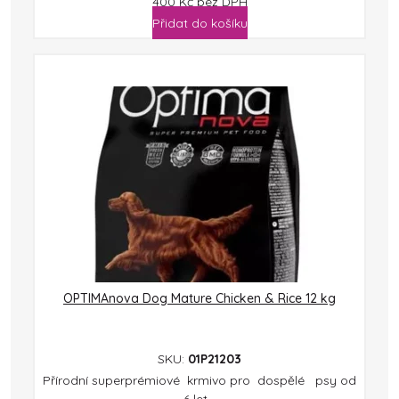
400
Kč
bez DPH
Přidat do košíku
OPTIMAnova Dog Mature Chicken & Rice 12 kg
SKU:
01P21203
Přírodní superprémiové krmivo pro dospělé psy od
6 let...