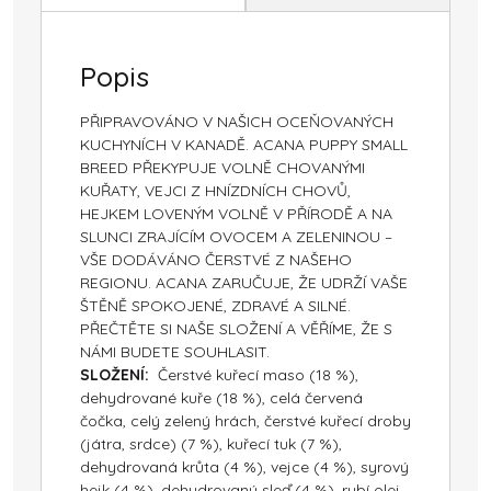
Popis
PŘIPRAVOVÁNO V NAŠICH OCEŇOVANÝCH
KUCHYNÍCH V KANADĚ. ACANA PUPPY SMALL
BREED PŘEKYPUJE VOLNĚ CHOVANÝMI
KUŘATY, VEJCI Z HNÍZDNÍCH CHOVŮ,
HEJKEM LOVENÝM VOLNĚ V PŘÍRODĚ A NA
SLUNCI ZRAJÍCÍM OVOCEM A ZELENINOU –
VŠE DODÁVÁNO ČERSTVÉ Z NAŠEHO
REGIONU. ACANA ZARUČUJE, ŽE UDRŽÍ VAŠE
ŠTĚNĚ SPOKOJENÉ, ZDRAVÉ A SILNÉ.
PŘEČTĚTE SI NAŠE SLOŽENÍ A VĚŘÍME, ŽE S
NÁMI BUDETE SOUHLASIT.
SLOŽENÍ:
Čerstvé kuřecí maso (18 %),
dehydrované kuře (18 %), celá červená
čočka, celý zelený hrách, čerstvé kuřecí droby
(játra, srdce) (7 %), kuřecí tuk (7 %),
dehydrovaná krůta (4 %), vejce (4 %), syrový
hejk (4 %), dehydrovaný sleď (4 %), rybí olej