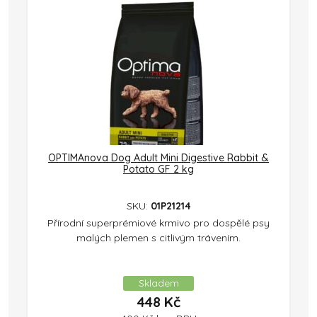
OPTIMAnova Dog Adult Mini Digestive Rabbit &
Potato GF 2 kg
SKU:
01P21214
Přírodní superprémiové krmivo pro dospělé psy
malých plemen s citlivým trávením.
Skladem
448
Kč