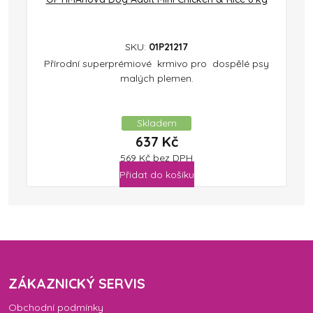
SKU:
01P21217
Přírodní superprémiové krmivo pro dospělé psy
malých plemen.
Skladem
637
Kč
569
Kč
bez DPH
Přidat do košíku
ZÁKAZNICKÝ SERVIS
Obchodní podmínky