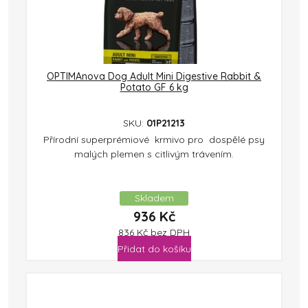
OPTIMAnova Dog Adult Mini Digestive Rabbit &
Potato GF 6 kg
SKU:
01P21213
Přírodní superprémiové krmivo pro dospělé psy
malých plemen s citlivým trávením.
Skladem
936
Kč
836
Kč
bez DPH
Přidat do košíku