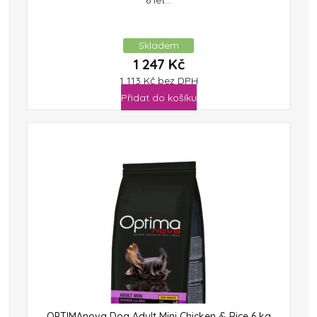
Skladem
1 247
Kč
1 113
Kč
bez DPH
Přidat do košíku
OPTIMAnova Dog Adult Mini Chicken & Rice 6 kg