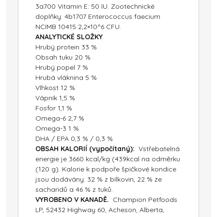
3a700 Vitamin E: 50 IU. Zootechnické
doplňky: 4b1707 Enterococcus faecium
NCIMB 10415 2,2×10^6 CFU.
ANALYTICKÉ SLOŽKY
Hrubý protein 33 %
Obsah tuku 20 %
Hrubý popel 7 %
Hrubá vláknina 5 %
Vlhkost 12 %
Vápník 1,5 %
Fosfor 1,1 %
Omega-6 2,7 %
Omega-3 1 %
DHA / EPA 0,3 % / 0,3 %
OBSAH KALORIÍ (vypočítaný):
Vstřebatelná
energie je 3660 kcal/kg (439kcal na odměrku
(120 g). Kalorie k podpoře špičkové kondice
jsou dodávány: 32 % z bílkovin, 22 % ze
sacharidů a 46 % z tuků.
VYROBENO V KANADĚ.
Champion Petfoods
LP, 52432 Highway 60, Acheson, Alberta,