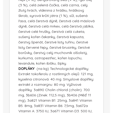
(3 %), celá zelená čočka, celá cizrna, celý
žlutý hrách, vláknina z hrášku, hráškový
škrob, syrová krůtí játra (1 %), sůl, sušená
řasa, celá čerstvá dýně, čerstvá celá máslová
dýně, čerstvá celá mrkev, celá čerstvá jablka,
čerstvé celé hrušky, čerstvá celá cuketa,
sušený kořen čekanky, čerstvá kapusta,
čerstvý špenát, čerstvé listy tuřínu, čerstvé
listy červené řepy, čerstvé brusinky, čerstvé
borůvky, čerstvý celý muchovník olšolistý,
kurkuma, ostropestřec, kořen lopuchu,
levandule, kořen ibišku, šípky.
DOPLŇKY
(na kg) Technologické doplňky:
Extrakt tokoferolu z rostlinných olejů: 121 mg,
kyselina citronová: 40 mg. Smyslové doplňky:
extrakt z rozmarýnu: 80 mg. Výživové
doplňky: 3a890 Cholin chlorid (cholin): 700
mg, 3b606 (Zinek: 112,5 mg), 3b406 (Měď: 11
mg), 3a821 Vitamin B1: 25mg, 3a841 Vitamin
B5: 8mg, 3a831 Vitamin B6: 7,5mg, 3a672a
Vitamin A: 3750 IU, 3a671 Vitamin D3: 500 IU,