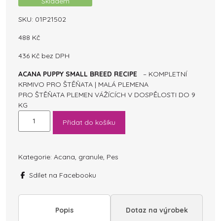
Skladem
SKU:
01P21502
488
Kč
436
Kč
bez DPH
ACANA PUPPY SMALL BREED RECIPE
– KOMPLETNÍ
KRMIVO PRO ŠTĚŇATA | MALÁ PLEMENA
PRO ŠTĚŇATA PLEMEN VÁŽÍCÍCH V DOSPĚLOSTI DO 9
KG
ACANA
Přidat do košíku
PUPPY
SMALL
BREED
RECIPE
Kategorie:
Acana
,
granule
,
Pes
2
Sdílet na Facebooku
kg
množství
Popis
Dotaz na výrobek