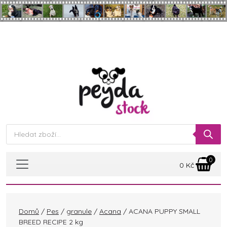
Skip to main content
Products
search
0
0
Kč
Domů
/
Pes
/
granule
/
Acana
/ ACANA PUPPY SMALL
BREED RECIPE 2 kg