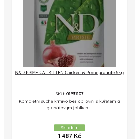
N&D PRIME CAT KITTEN Chicken & Pomegranate 5kg
SKU:
01P31107
Kompletní suché krmivo bez obilovin, s kuřetem a
granátovým jablkem...
Skladem
1 487
Kč