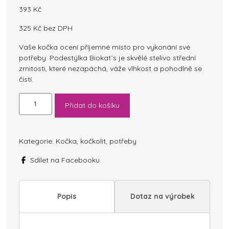
393
Kč
325
Kč
bez DPH
Vaše kočka ocení příjemné místo pro vykonání své
potřeby. Podestýlka Biokat´s je skvělé stelivo střední
zrnitosti, které nezapáchá, váže vlhkost a pohodlně se
čistí.
Podestýlka
Přidat do košíku
Biokat's
Diamond
Care
Classic
Kategorie:
Kočka
,
kočkolit
,
potřeby
8l
Sdílet na Facebooku
množství
Popis
Dotaz na výrobek