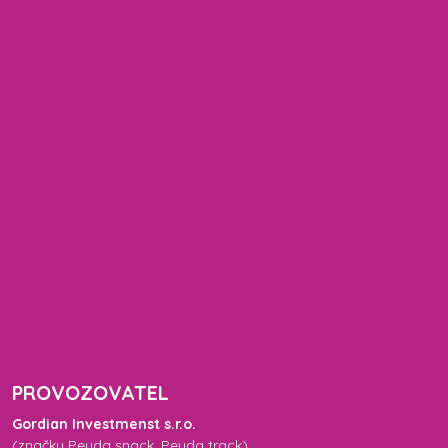
PROVOZOVATEL
Gordian Investmenst s.r.o.
(značky
Peyda snack
,
Peyda track
)