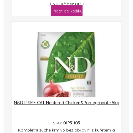
1 328
Kč
bez DPH
Přidat do košíku
N&D PRIME CAT Neutered Chicken&Pomegranate 5kg
SKU:
01P31103
Kompletní suché krmivo bez obilovin, s kuřetem a