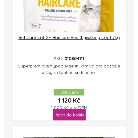
Brit Care Cat GF Haircare Healthy&Shiny Coat 7kg
SKU:
010804111
Superprémiové hypoalergenní krmivo pro dospělé
kočky s dlouhou srstí nebo...
Skladem
1 120
Kč
1 000
Kč
bez DPH
Přidat do košíku