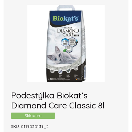
Podestýlka Biokat’s
Diamond Care Classic 8l
Skladem
SKU:
0119030139_2