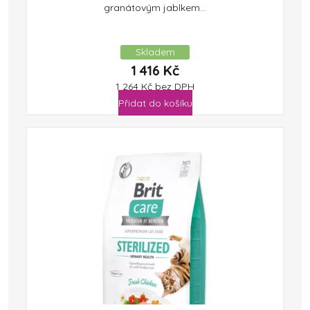
granátovým jablkem...
Skladem
1 416
Kč
1 264
Kč
bez DPH
Přidat do košíku