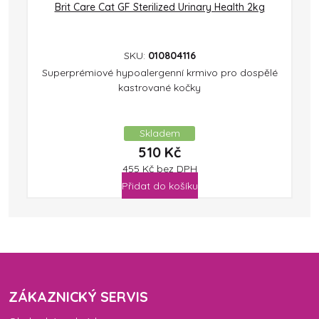
Brit Care Cat GF Sterilized Urinary Health 2kg
SKU:
010804116
Superprémiové hypoalergenní krmivo pro dospělé
kastrované kočky
Skladem
510
Kč
455
Kč
bez DPH
Přidat do košíku
ZÁKAZNICKÝ SERVIS