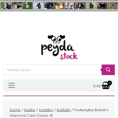
Skip to main content
Products
search
0
0
Kč
Domů
/
Kočka
/
potřeby
/
kočkolit
/ Podestýlka Biokat’s
Diamond Care Classic 8l