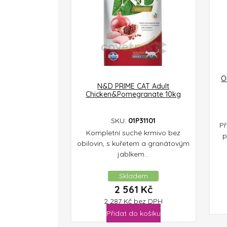
O
N&D PRIME CAT Adult
Chicken&Pomegranate 10kg
SKU:
01P31101
Př
Kompletní suché krmivo bez
p
obilovin, s kuřetem a granátovým
jablkem...
Skladem
2 561
Kč
2 287
Kč
bez DPH
Přidat do košíku