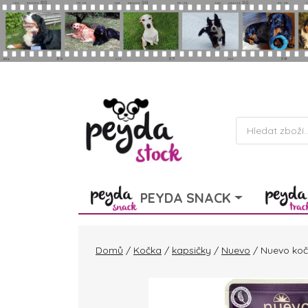
Skip to main content
Products
search
PEYDA SNACK
Domů
/
Kočka
/
kapsičky
/
Nuevo
/ Nuevo kočk