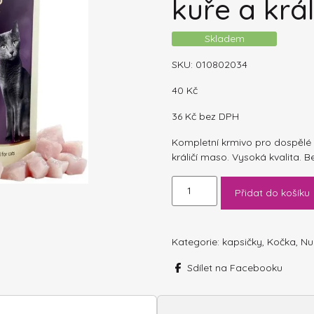
kuře a krá
Skladem
SKU:
010802034
40
Kč
36
Kč
bez DPH
Kompletní krmivo pro dospělé
králičí maso. Vysoká kvalita. B
Nuevo
Přidat do košíku
kočka
kapsa
adult
kuře
Kategorie:
kapsičky
,
Kočka
,
Nu
a
Sdílet na Facebooku
králík
85g
množství