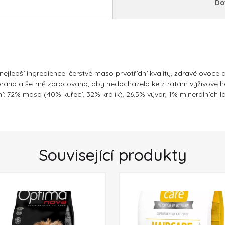
Do
jlepší ingredience: čerstvé maso prvotřídní kvality, zdravé ovoce a 
vybráno a šetrně zpracováno, aby nedocházelo ke ztrátám výživové 
: 72% masa (40% kuřecí, 32% králík), 26,5% vývar, 1% minerálních lá
Související produkty