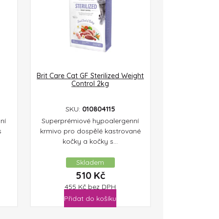
Brit Care Cat GF Sterilized Weight
Control 2kg
SKU:
010804115
ní
Superprémiové hypoalergenní
s
krmivo pro dospělé kastrované
kočky a kočky s...
Skladem
510
Kč
455
Kč
bez DPH
Přidat do košíku