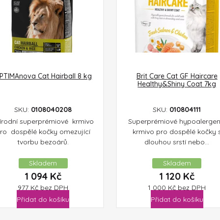
PTIMAnova Cat Hairball 8 kg
Brit Care Cat GF Haircare
Healthy&Shiny Coat 7kg
SKU:
0108040208
SKU:
010804111
írodní superprémiové krmivo
Superprémiové hypoalergen
ro dospělé kočky omezující
krmivo pro dospělé kočky 
tvorbu bezoárů.
dlouhou srstí nebo...
Skladem
Skladem
1 094
Kč
1 120
Kč
977
Kč
bez DPH
1 000
Kč
bez DPH
Přidat do košíku
Přidat do košíku