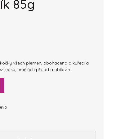
lík 85g
 kočky všech plemen, obohaceno o kuřecí a
ez lepku, umělých přísad a obilovin.
evo