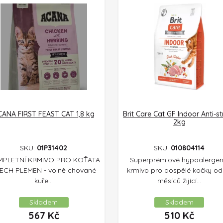
CANA FIRST FEAST CAT 1,8 kg
Brit Care Cat GF Indoor Anti-st
2kg
SKU:
01P31402
SKU:
010804114
PLETNÍ KRMIVO PRO KOŤATA
Superprémiové hypoalergen
ECH PLEMEN - volně chované
krmivo pro dospělé kočky od
kuře...
měsíců žijící...
Skladem
Skladem
567
Kč
510
Kč