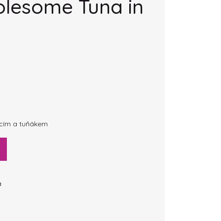
lesome Tuna in
řecím a tuňákem
a