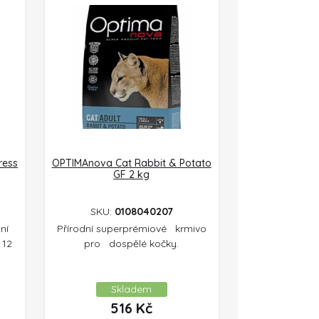
ress
OPTIMAnova Cat Rabbit & Potato
GF 2 kg
SKU:
0108040207
ní
Přírodní superprémiové krmivo
 12
pro dospělé kočky.
Skladem
516
Kč