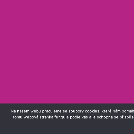
Na našem webu pracujeme se soubory cookies, které nám pomáhají z
tomu webová stránka funguje podle vás a je schopná se přizpůs