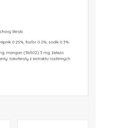
achový škrob.
vápník 0.25%, fosfor 0.2%, sodík 0.3%.
12 mg, mangan (3b502) 3 mg, železo
ty: tokoferoly z extraktu rostlinných