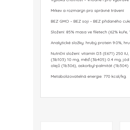
Mrkev a rozmarýn pro správné trávení
BEZ GMO – BEZ soji – BEZ přidaného cuk
Složení: 85% masa ve filetech (62% kuře,
Analytické složky: hrubý protein 9.0%, hr
Nutriční složení: vitamín D3 (E671) 250 
(3b103) 10 mg, měď (3b405) 0.4 mg, jód (
olejů (1b306), askorbyl-palmitát (1b304)
Metabolizovatelná energie: 770 kcal/kg.