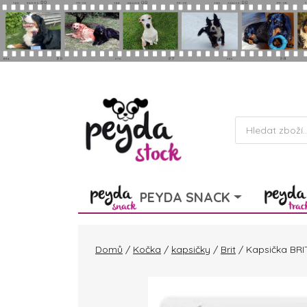
Skip to main content
Products
search
PEYDA SNACK
Domů
/
Kočka
/
kapsičky
/
Brit
/ Kapsička BRI