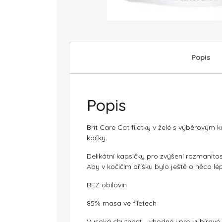
Popis
Popis
Brit Care Cat filetky v želé s výběrov
kočky.
Delikátní kapsičky pro zvýšení rozmanitos
Aby v kočičím bříšku bylo ještě o něco l
BEZ obilovin
85% masa ve filetech
Vysoká chutnost – vhodné i pro vybíravé