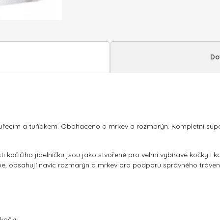
Jelly
85g
množství
Do
ým kuřecím a tuňákem. Obohaceno o mrkev a rozmarýn. Kompletní su
ti kočičího jídelníčku jsou jako stvořené pro velmi vybíravé kočky 
épe, obsahují navíc rozmarýn a mrkev pro podporu správného trávení
 kočky