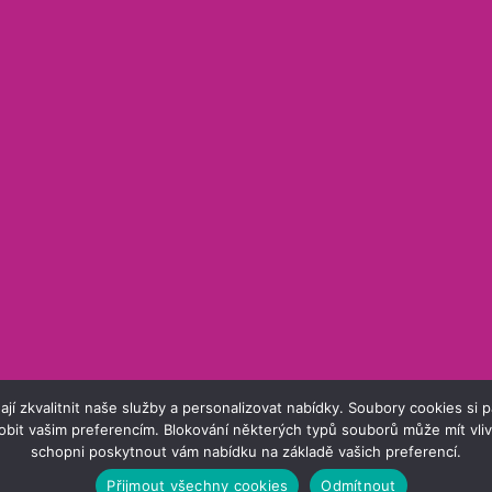
kvalitnit naše služby a personalizovat nabídky. Soubory cookies si pam
obit vašim preferencím. Blokování některých typů souborů může mít vl
© 2026 Peyda Eshop. Všechna práva vyhrazena.
schopni poskytnout vám nabídku na základě vašich preferencí.
Přijmout všechny cookies
Odmítnout
Vytvořil:
Intraservis