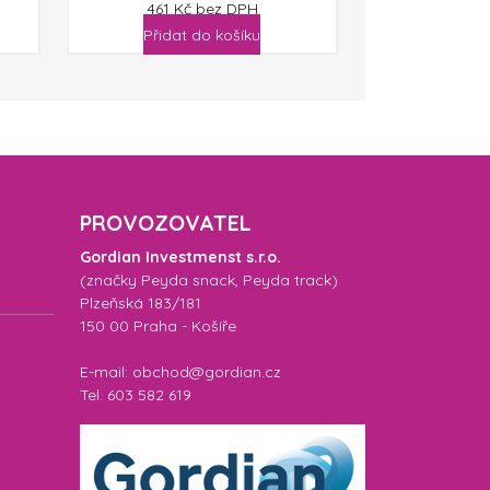
461
Kč
bez DPH
Přidat do košíku
PROVOZOVATEL
Gordian Investmenst s.r.o.
(značky
Peyda snack
,
Peyda track
)
Plzeňská 183/181
150 00 Praha - Košíře
E-mail: obchod@gordian.cz
Tel. 603 582 619