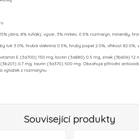
ru
 15% játra, 8% tuňák), vývar, 3% mrkev, 0.5% rozmarýn, minerály, hr
ubý tuk 3.0%, hrubá vláknina 0.5%, hrubý popel 2.0%, vlhkost 82.0%, 
IU, vitamín E (3a700) 150 mg, biotin (3a880) 0.5 mg, zinek (3b606) 
3b201) 0,7 mg, taurin (3a370) 500 mg. Obsahuje přírodní antioxidan
 a výtažek z rozmarýnu.
Související produkty