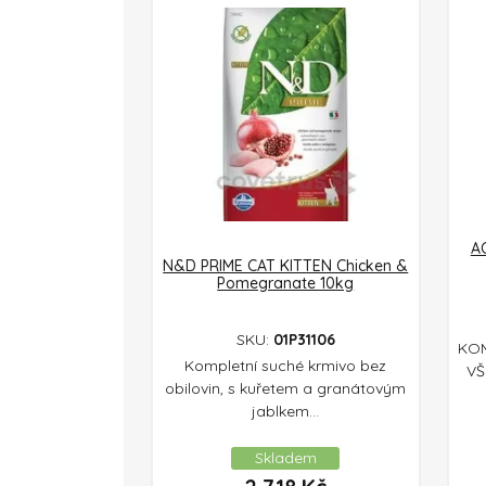
A
N&D PRIME CAT KITTEN Chicken &
Pomegranate 10kg
SKU:
01P31106
KOM
Kompletní suché krmivo bez
VŠ
obilovin, s kuřetem a granátovým
jablkem...
Skladem