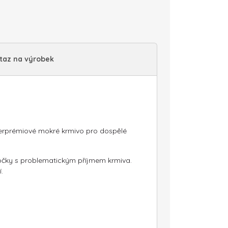
taz na výrobek
perprémiové mokré krmivo pro dospělé
i kočky s problematickým příjmem krmiva.
.