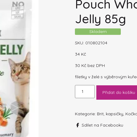
Pouch Who
Jelly 85g
Skladem
SKU:
010802104
34
Kč
30
Kč
bez DPH
filetky v želé s výběrovým ku
Kapsička
Přidat do košíku
BRIT
Care
Cat
Pouch
Kategorie:
Brit
,
kapsičky
,
Kočk
Wholesome
Sdílet na Facebooku
Tuna
in