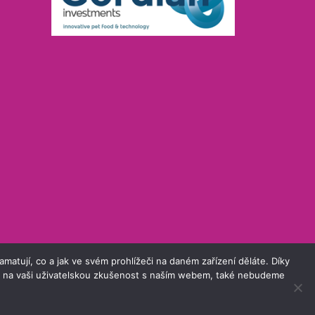
atují, co a jak ve svém prohlížeči na daném zařízení děláte. Díky
iv na vaši uživatelskou zkušenost s naším webem, také nebudeme