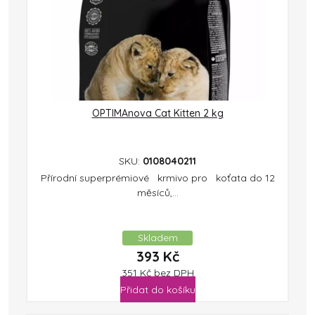
OPTIMAnova Cat Kitten 2 kg
SKU:
0108040211
Přírodní superprémiové krmivo pro koťata do 12
měsíců,...
Skladem
393
Kč
351
Kč
bez DPH
Přidat do košíku