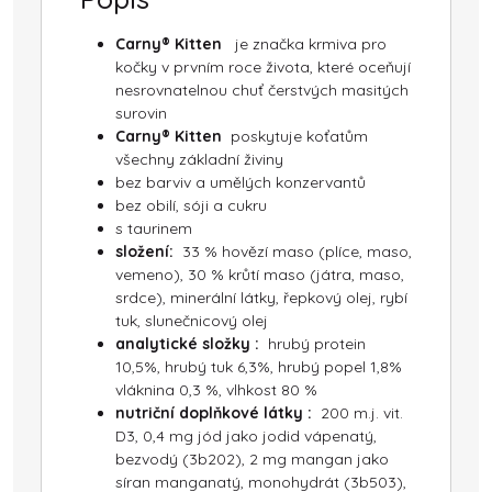
Carny® Kitten
je značka krmiva pro
kočky v prvním roce života, které oceňují
nesrovnatelnou chuť čerstvých masitých
surovin
Carny® Kitten
poskytuje koťatům
všechny základní živiny
bez barviv a umělých konzervantů
bez obilí, sóji a cukru
s taurinem
složení:
33 % hovězí maso (plíce, maso,
vemeno), 30 % krůtí maso (játra, maso,
srdce), minerální látky, řepkový olej, rybí
tuk, slunečnicový olej
analytické složky :
hrubý protein
10,5%, hrubý tuk 6,3%, hrubý popel 1,8%
vláknina 0,3 %, vlhkost 80 %
nutriční doplňkové látky :
200 m.j. vit.
D3, 0,4 mg jód jako jodid vápenatý,
bezvodý (3b202), 2 mg mangan jako
síran manganatý, monohydrát (3b503),