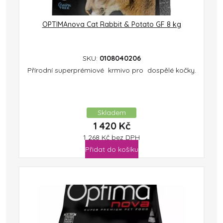
OPTIMAnova Cat Rabbit & Potato GF 8 kg
SKU:
0108040206
Přírodní superprémiové krmivo pro dospělé kočky.
Skladem
1 420
Kč
1 268
Kč
bez DPH
Přidat do košíku