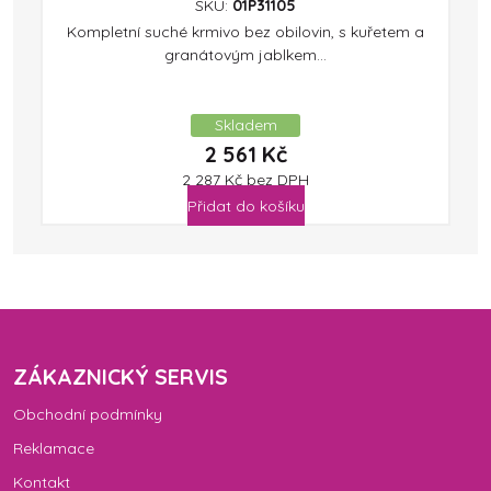
SKU:
01P31105
Kompletní suché krmivo bez obilovin, s kuřetem a
granátovým jablkem...
Skladem
2 561
Kč
2 287
Kč
bez DPH
Přidat do košíku
ZÁKAZNICKÝ SERVIS
Obchodní podmínky
Reklamace
Kontakt