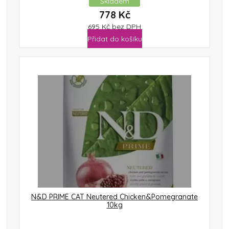
Skladem
778
Kč
695
Kč
bez DPH
Přidat do košíku
N&D PRIME CAT Neutered Chicken&Pomegranate
10kg