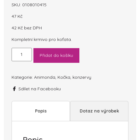
SKU:
0108010415
47
Kč
42
Kč
bez DPH
Kompletní krmivo pro koťata.
Konzerva
Přidat do košíku
ANIMONDA
Carny
Kitten
hovězí+krůta
Kategorie:
Animonda
,
Kočka
,
konzervy
200
Sdílet na Facebooku
g
množství
Popis
Dotaz na výrobek
Popis